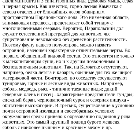
акклиматизанта и 3 синантропных вида (домовая мышь, серая
и черная крысы). Как известно, горно-лесная Камчатка с
севера отделена от ближайших лесов обширным
пространством Парапольского дола. Это низменная область,
занимающая перешеек, представляет собой тундру с
многочисленными озерами. Вероятно, Парапольский дол
служит естественной преградой для животных, чье
существование невозможно без древесной растительности.
Поэтому фауну нашего полуострова можно назвать
островной, имеющей характерные отличительные черты. Во-
первых, обедненный видовой состав. Это относится не только
к млекопитающим суши, но и к другим позвоночным и
беспозвоночным животным. Так, на Камчатке отсутствуют,
например, белка-летяга и кабарга, обычные для тех же широт
материковой части. Во-вторых, по соседству сосуществуют
тундровые, горные и лесные виды животных. Например,
соболь, медведь, рысь - типично таежные виды; дикий
северный олень и песец - характерные представители тундры;
снежный баран, черношапочный сурок и северная пищуха -
обитатели высокогорий. В-третьих, существование в условиях
почти островной изоляции и своеобразных условиях
окружающей среды привело к образованию подвидов у ряда
животных. Это самый крупный подвид бурого медведя,
соболь с наиболее пышным и красивым мехом и др.