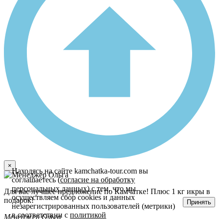
×
Находясь на сайте kamchatka-tour.com вы
соглашаетесь (
согласие на обработку
персональных данных
) с тем, что мы
Для вас лучшее предложение по Камчатке! Плюс 1 кг икры в
осуществляем сбор cookies и данных
подарок!
Принять
незарегистрированных пользователей (метрики)
в соответствии с
политикой
Менеджер Ольга