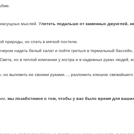
убже.
т насущных мыслей. У
лететь подальше от каменных джунглей, н
й природы, но спать в мягкой постели.
ечером надеть белый халат и пойти греться в термальный бассейн
 Света, но в теплой компании у костра и в надежных руках людей
е, но выловить ее своими руками…, разломить клешню свежайшего 
вии,
мы позаботимся о том, чтобы у вас было время для ваши
ождение от туроператора на протяжении всего маршрута, турлидер 