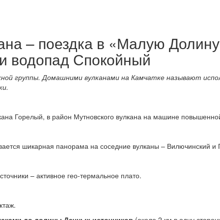
ана – поездка в «Малую Долину
 и водопад Спокойный
ной группы. Домашними вулканами на Камчатке называют испо
ки.
лкана Горелый, в район Мутновского вулкана на машине повышенн
вается шикарная панорама на соседние вулканы – Вилючинский и 
точники – активное гео-термальное плато.
ктаж.
усками до долины Дачных источников
(около 2 км в одну сторо