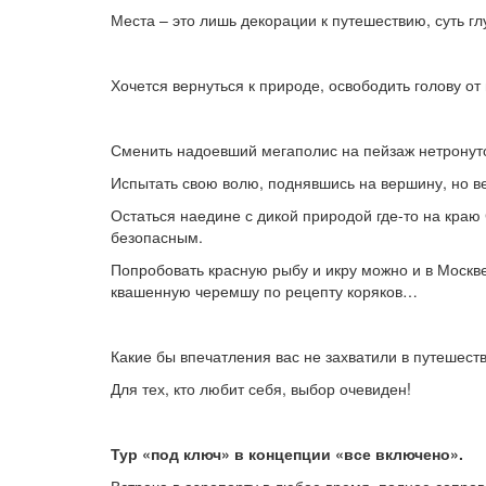
Места – это лишь декорации к путешествию, суть гл
Хочется вернуться к природе, освободить голову о
Сменить надоевший мегаполис на пейзаж нетронуто
Испытать свою волю, поднявшись на вершину, но в
Остаться наедине с дикой природой где-то на краю
безопасным.
Попробовать красную рыбу и икру можно и в Москв
квашенную черемшу по рецепту коряков…
Какие бы впечатления вас не захватили в путешест
Для тех, кто любит себя, выбор очевиден!
Тур «под ключ» в концепции «все включено».
Встреча в аэропорту в любое время, полное сопров