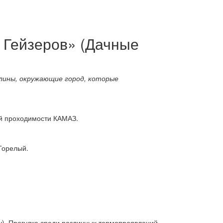
 Гейзеров» (Дачные
лины, окружающие город, которые
ой проходимости КАМАЗ.
Горелый.
ну). Прогулка среди различных термопроявлений,