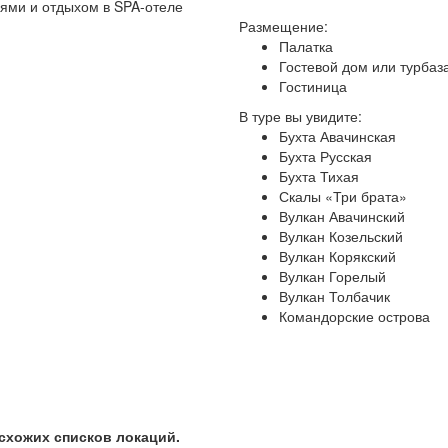
иями и отдыхом в SPA-отеле
Размещение:
Палатка
Гостевой дом или турбаз
Гостиница
В туре вы увидите:
Бухта Авачинская
Бухта Русская
Бухта Тихая
Скалы «Три брата»
Вулкан Авачинский
Вулкан Козельский
Вулкан Корякский
Вулкан Горелый
Вулкан Толбачик
Командорские острова
схожих списков локаций.