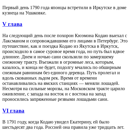
Первый день 1790 года японцы встретили в Иркутске в доме
кузнеца на Ушаковке.
V глава
На следующий день после похорон Кюэмона Кодаю выехал с
Лаксманом и сопровождавшими его лицами в Петербург. Это
путешествие, как и поездка Кодаю из Якутска в Иркутск,
происходило в самое суровое время года, но путь был вдвое
длиннее. Днем и ночью сани скользили по замерзшему
снежному тракту. Въезжали в огромные леса, которым,
казалось, и конца не будет, подолгу мчались по обширным
снежным равнинам без единого деревца. Путь пролегал и
вдоль скованных льдом рек. Время от времени
останавливались на ямских станциях — меняли лошадей.
Несмотря на сильные морозы, на Московском тракте царило
оживление, с запада на восток и с востока на запад
проносились запряженные резвыми лошадьми сани.
VI глава
В 1791 году, когда Кодаю увидел Екатерину, ей было
шестьдесят два года. Россией она правила уже тридцать лет.