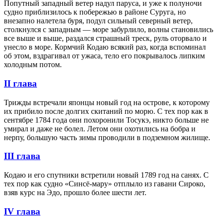
Попутный западный ветер надул паруса, и уже к полуночи
судно приблизилось к побережью в районе Суруга, но
внезапно налетела буря, подул сильный северный ветер,
столкнулся с западным — море забурлило, волны становились
все выше и выше, раздался страшный треск, руль оторвало и
унесло в море. Кормчий Кодаю всякий раз, когда вспоминал
об этом, вздрагивал от ужаса, тело его покрывалось липким
холодным потом.
II глава
Трижды встречали японцы новый год на острове, к которому
их прибило после долгих скитаний по морю. С тех пор как в
сентябре 1784 года они похоронили Тосукэ, никто больше не
умирал и даже не болел. Летом они охотились на бобра и
нерпу, большую часть зимы проводили в подземном жилище.
III глава
Кодаю и его спутники встретили новый 1789 год на санях. С
тех пор как судно «Синсё-мару» отплыло из гавани Сироко,
взяв курс на Эдо, прошло более шести лет.
IV глава