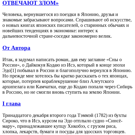
ОТВЕЧАЮТ ЗЛОМ»
Человека, вернувшегося из поездки в Японию, друзья и
знакомые забрасывают вопросами. Спрашивают об искусстве,
о новых книгах японских писателей, о старинных обычаях и
новейших тенденциях в экономике: интерес к
дальневосточной стране-соседке закономерно велик.
От Автора
Итак, я задумал написать роман, дав ему заглавие «Сны о
России», о Дайкокуя Кодаю из Исэ, который в конце эпохи
Эдо[1] побывал в России и благополучно вернулся в Японию.
Но прежде мне хотелось бы кратко рассказать о тех японцах,
которые, потерпев кораблекрушение близ Алеутского
архипелага или Камчатки, еще до Кодаю попали через Сибирь
в Россию, но не смогли вновь ступить на землю Японии.
I глава
Тринадцатого декабря второго года Тэммэй (1782) из бухты
Сироко, что в Исэ, курсом на Эдо отплыло судно «Синсё-
мару», принадлежавшее купцу Хикобээ, с грузом риса,
хлопка, лекарств, бумаги и посуды для эдосских торговцев.