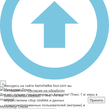
×
Находясь на сайте kamchatka-tour.com вы
соглашаетесь (
согласие на обработку
Для вас лучшее предложение по Камчатке! Плюс 1 кг икры в
персональных данных
) с тем, что мы
подарок!
осуществляем сбор cookies и данных
Принять
незарегистрированных пользователей (метрики) в
Менеджер Ольга