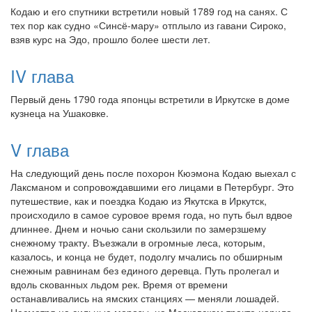
Кодаю и его спутники встретили новый 1789 год на санях. С
тех пор как судно «Синсё-мару» отплыло из гавани Сироко,
взяв курс на Эдо, прошло более шести лет.
IV глава
Первый день 1790 года японцы встретили в Иркутске в доме
кузнеца на Ушаковке.
V глава
На следующий день после похорон Кюэмона Кодаю выехал с
Лаксманом и сопровождавшими его лицами в Петербург. Это
путешествие, как и поездка Кодаю из Якутска в Иркутск,
происходило в самое суровое время года, но путь был вдвое
длиннее. Днем и ночью сани скользили по замерзшему
снежному тракту. Въезжали в огромные леса, которым,
казалось, и конца не будет, подолгу мчались по обширным
снежным равнинам без единого деревца. Путь пролегал и
вдоль скованных льдом рек. Время от времени
останавливались на ямских станциях — меняли лошадей.
Несмотря на сильные морозы, на Московском тракте царило