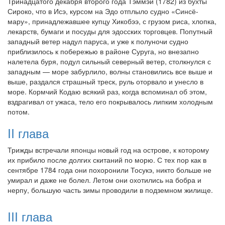
Тринадцатого декабря второго года Тэммэй (1782) из бухты
Сироко, что в Исэ, курсом на Эдо отплыло судно «Синсё-
мару», принадлежавшее купцу Хикобээ, с грузом риса, хлопка,
лекарств, бумаги и посуды для эдосских торговцев. Попутный
западный ветер надул паруса, и уже к полуночи судно
приблизилось к побережью в районе Суруга, но внезапно
налетела буря, подул сильный северный ветер, столкнулся с
западным — море забурлило, волны становились все выше и
выше, раздался страшный треск, руль оторвало и унесло в
море. Кормчий Кодаю всякий раз, когда вспоминал об этом,
вздрагивал от ужаса, тело его покрывалось липким холодным
потом.
II глава
Трижды встречали японцы новый год на острове, к которому
их прибило после долгих скитаний по морю. С тех пор как в
сентябре 1784 года они похоронили Тосукэ, никто больше не
умирал и даже не болел. Летом они охотились на бобра и
нерпу, большую часть зимы проводили в подземном жилище.
III глава