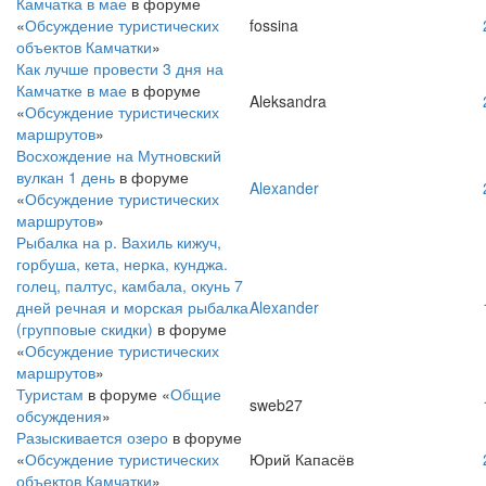
Камчатка в мае
в форуме
«
Обсуждение туристических
fossina
объектов Камчатки
»
Как лучше провести 3 дня на
Камчатке в мае
в форуме
Aleksandra
«
Обсуждение туристических
маршрутов
»
Восхождение на Мутновский
вулкан 1 день
в форуме
Alexander
«
Обсуждение туристических
маршрутов
»
Рыбалка на р. Вахиль кижуч,
горбуша, кета, нерка, кунджа.
голец, палтус, камбала, окунь 7
дней речная и морская рыбалка
Alexander
(групповые скидки)
в форуме
«
Обсуждение туристических
маршрутов
»
Туристам
в форуме «
Общие
sweb27
обсуждения
»
Разыскивается озеро
в форуме
«
Обсуждение туристических
Юрий Капасёв
объектов Камчатки
»