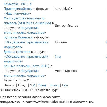
Камчатка - 2011 г.
Присоединяйтесь!
в форуме
katerinka2k
«
Ищу попутчика
»
Мечта детства наконец-то
сбылась (от Юрия Сенкевича)
в
Виктор Иванов
форуме «
Обсуждение
туристических маршрутов
»
Вулканы Камчатки
в форуме
«
Обсуждение туристических
Полина
маршрутов
»
Долина гейзеров
в форуме
«
Обсуждение туристических
Яна
маршрутов
»
Конные прогулки (лето 2012)
в
форуме «
Обсуждение
Антон Мячков
туристических маршрутов
»
Темы 1 - 11 из 21
Начало | Пред. |
1
2
|
След.
|
Конец
|
Все
© 2002-2026 ООО ТК "Камчатка-Тур"
При использовании материалов сайта,
гиперссылка на сайт www.kamchatka-tour.com обязательна.