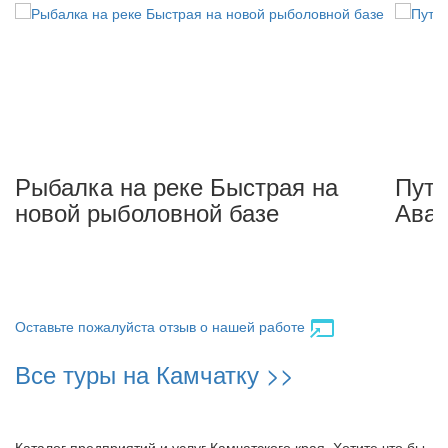
Рыбалка на реке Быстрая на
Путе
новой рыболовной базе
Авач
Оставьте пожалуйста отзыв о нашей работе
Все туры на Камчатку >>
Каталог предприятий и услуг Камчатского края. Хотите что бы