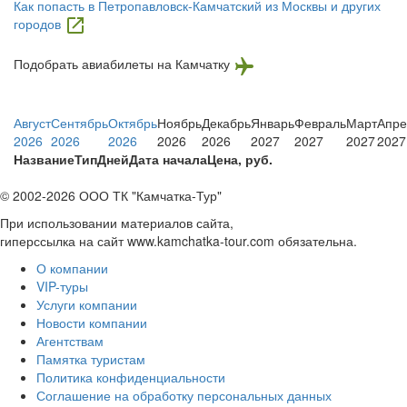
Как попасть в Петропавловск-Камчатский из Москвы и других
городов
Подобрать авиабилеты на Камчатку
Август
Сентябрь
Октябрь
Ноябрь
Декабрь
Январь
Февраль
Март
Апре
2026
2026
2026
2026
2026
2027
2027
2027
2027
Название
Тип
Дней
Дата начала
Цена, руб.
© 2002-2026 ООО ТК "Камчатка-Тур"
При использовании материалов сайта,
гиперссылка на сайт www.kamchatka-tour.com обязательна.
О компании
VIP-туры
Услуги компании
Новости компании
Агентствам
Памятка туристам
Политика конфиденциальности
Соглашение на обработку персональных данных