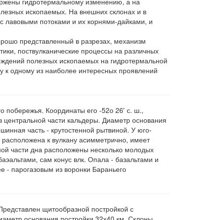
ержены гидротермальному изменению, а на
олезных ископаемых. На внешних склонах и в
с лавовыми потоками и их корнями-дайками, и
орошо представленный в разрезах, механизм
тики, поствулканические процессы на различных
рождений полезных ископаемых на гидротермальной
пу к одному из наиболее интересных проявлений
 побережья. Координаты его -52о 26' с. ш.,
в центральной части кальдеры. Диаметр основания
шинная часть - крутостенной рытвиной. У юго-
 расположена к вулкану асимметрично, имеет
ной части дна расположены несколько молодых
аэальтами, сам конус влк. Опала - базальтами и
ее - парогазовым из воронки Бараньего
Представлен щитообразной постройкой с
иаметр основания постройки 32х40 км. Склоны