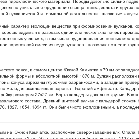
резе пирокластического материала. Породы довольно сильно подв
довольно уникальное оруденение свинца, цинка, золота и других п
ой вулканической и термальной деятельности - шлаковые конусы 
омный характер эволюции вещества при формировании вулканов, х
 хорошо видимый в разрезах одной или нескольких пачек пироклас
стественных условиях, в том числе рудопроявления ценных место
нос парогазовой смеси из недр вулканов - позволяют отнести груп
ского пояса, в самом центре Южной Камчатки в 70 км от западного
равильной формы и абсолютной высотой 1870 м. Вулкан расположен 
лоны конуса изрезаны глубокими барранкосами, а западная привер
ьно молодая эксплозивная воронка - Бараний амфитеатр. Кальдера
ройку размером 27х27 км. Борта кальдеры довольно крутые. В юж
зальтового состава. Древний щитовой вулкан с кальдерой сложен б
6, 1827, 1854, 1894 гг. Они были чисто эксплозивными, а последн
м на Южной Камчатке, расположен северо-западнее влк. Опала. 
иаметром в 3 км. Абсолютная высота гребня кальдеры - 1137 м, д