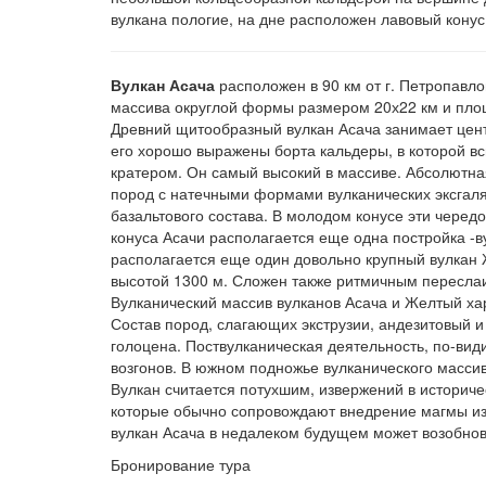
вулкана пологие, на дне расположен лавовый конус
Вулкан Асача
расположен в 90 км от г. Петропавло
массива округлой формы размером 20х22 км и площ
Древний щитообразный вулкан Асача занимает цент
его хорошо выражены борта кальдеры, в которой в
кратером. Он самый высокий в массиве. Абсолютна
пород с натечными формами вулканических эксгаля
базальтового состава. В молодом конусе эти черед
конуса Асачи располагается еще одна постройка -в
располагается еще один довольно крупный вулкан 
высотой 1300 м. Сложен также ритмичным переслаи
Вулканический массив вулканов Асача и Желтый хар
Состав пород, слагающих экструзии, андезитовый и
голоцена. Поствулканическая деятельность, по-ви
возгонов. В южном подножье вулканического массив
Вулкан считается потухшим, извержений в историч
которые обычно сопровождают внедрение магмы из г
вулкан Асача в недалеком будущем может возобнов
Бронирование тура