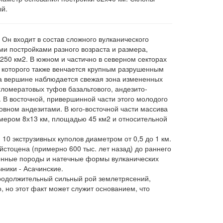
ый.
 Он входит в состав сложного вулканического
и постройками разного возраста и размера,
250 км2. В южном и частично в северном секторах
а которого также венчается крупным разрушенным
на вершине наблюдается свежая зона измененных
ломератовых туфов базальтового, андезито-
. В восточной, привершинной части этого молодого
новном андезитами. В юго-восточной части массива
мером 8х13 км, площадью 45 км2 и относительной
10 экструзивных куполов диаметром от 0,5 до 1 км.
йстоцена (примерно 600 тыс. лет назад) до раннего
ненные породы и натечные формы вулканических
ники - Асачинские.
продолжительный сильный рой землетрясений,
 но этот факт может служит основанием, что