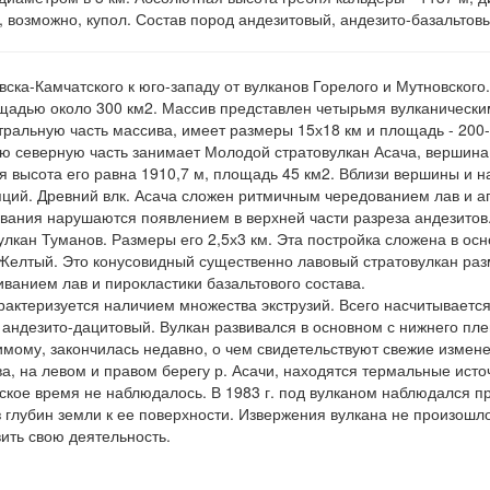
, возможно, купол. Состав пород андезитовый, андезито-базальтов
вска-Камчатского к юго-западу от вулканов Горелого и Мутновского.
адью около 300 км2. Массив представлен четырьмя вулканическим
ральную часть массива, имеет размеры 15х18 км и площадь - 200-
сю северную часть занимает Молодой стратовулкан Асача, вершин
я высота его равна 1910,7 м, площадь 45 км2. Вблизи вершины и 
ций. Древний влк. Асача сложен ритмичным чередованием лав и аг
ования нарушаются появлением в верхней части разреза андезитов
улкан Туманов. Размеры его 2,5х3 км. Эта постройка сложена в ос
Желтый. Это конусовидный существенно лавовый стратовулкан раз
ванием лав и пирокластики базальтового состава.
актеризуется наличием множества экструзий. Всего насчитывается 
 андезито-дацитовый. Вулкан развивался в основном с нижнего пле
димому, закончилась недавно, о чем свидетельствуют свежие изме
а, на левом и правом берегу р. Асачи, находятся термальные источ
еское время не наблюдалось. В 1983 г. под вулканом наблюдался 
лубин земли к ее поверхности. Извержения вулкана не произошло,
ить свою деятельность.