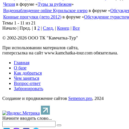
Чехия
в форуме «
Туры за рубежом
»
Видеонаблюдение online Курильское озеро
в форуме «
Обсужден
Конные прогулки (лето 2012)
в форуме «
Обсуждение туристич
Темы 1 - 11 из 21
Начало | Пред. |
1
2
|
След.
|
Конец
|
Все
© 2002-2026 ООО ТК "Камчатка-Тур"
При использовании материалов сайта,
гиперссылка на сайт www.kamchatka-tour.com обязательна.
Главная
О базе
Как добраться
Чем заняться
Вопрос-ответ
Забронировать
Создание и продвижение сайтов
Semenov.pro
, 2024
Начните вводить слово...