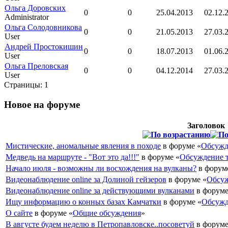
Ольга Доровских
0
0
25.04.2013
02.12.
Administrator
Ольга Солодовникова
0
0
21.05.2013
27.03.
User
Андрей Простокишин
0
0
18.07.2013
01.06.
User
Ольга Преловская
0
0
04.12.2014
27.03.
User
Страницы:
1
Новое на форуме
Заголовок
Мистические, аномальные явления в походе
в форуме «
Обсужд
Медведь на маршруте - "Вот это да!!!"
в форуме «
Обсуждение 
Начало июля - возможны ли восхождения на вулканы?
в форум
Видеонаблюдение online за Долиной гейзеров
в форуме «
Обсуж
Видеонаблюдение online за действующими вулканами
в форуме
Ищу информацию о конных базах Камчатки
в форуме «
Обсужд
О сайте
в форуме «
Общие обсуждения
»
В августе будем неделю в Петропавловске..посоветуй
в форуме