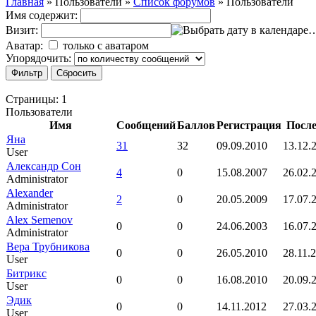
Главная
»
Пользователи
»
Список форумов
»
Пользователи
Имя содержит:
Визит:
Аватар:
только с аватаром
Упорядочить:
Страницы:
1
Пользователи
Имя
Сообщений
Баллов
Регистрация
После
Яна
31
32
09.09.2010
13.12.
User
Александр Сон
4
0
15.08.2007
26.02.
Administrator
Alexander
2
0
20.05.2009
17.07.
Administrator
Alex Semenov
0
0
24.06.2003
16.07.
Administrator
Вера Трубникова
0
0
26.05.2010
28.11.
User
Битрикс
0
0
16.08.2010
20.09.
User
Эдик
0
0
14.11.2012
27.03.
User