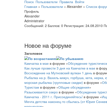
Поиск
Пользователи
Правила
Войти
Главная
»
Пользователи
»
Alexander
»
Список фору
Профиль
Alexander
Administrator
Сообщений:
2
Баллов:
0
Регистрация:
24.08.2010
П
Новое на форуме
Заголовок
Камчатка в мае
в форуме «
Обсуждение туристическ
Как лучше провести 3 дня на Камчатке в мае
в фору
Восхождение на Мутновский вулкан 1 день
в форум
Рыбалка на р. Вахиль кижуч, горбуша, кета, нерка, 
морская рыбалка (групповые скидки)
в форуме «
Об
Туристам
в форуме «
Общие обсуждения
»
Разыскивается озеро
в форуме «
Обсуждение турист
Камчатка - 2011 г. Присоединяйтесь!
в форуме «
Ищ
Мечта детства наконец-то сбылась (от Юрия Сенке
маршрутов
»