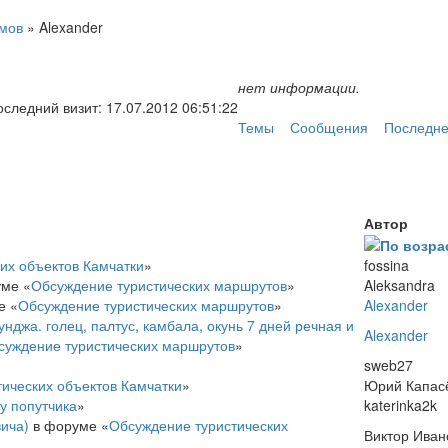
мов
»
Alexander
нет информации.
оследний визит:
17.07.2012 06:51:22
Темы
Сообщения
Последне
Автор
их объектов Камчатки
»
fossina
ме «
Обсуждение туристических маршрутов
»
Aleksandra
е «
Обсуждение туристических маршрутов
»
Alexander
кунджа. голец, палтус, камбала, окунь 7 дней речная и
Alexander
суждение туристических маршрутов
»
sweb27
ических объектов Камчатки
»
Юрий Капас
у попутчика
»
katerinka2k
вича)
в форуме «
Обсуждение туристических
Виктор Иван