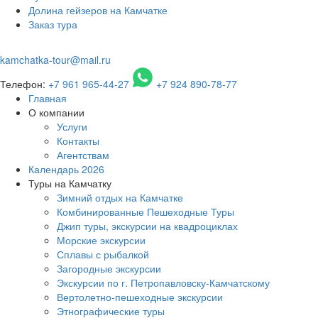
Долина гейзеров на Камчатке
Заказ тура
kamchatka-tour@mail.ru
Телефон:
+7 961 965-44-27
+7 924 890-78-77
Главная
О компании
Услуги
Контакты
Агентствам
Календарь 2026
Туры на Камчатку
Зимний отдых на Камчатке
Комбинированные Пешеходные Туры
Джип туры, экскурсии на квадроциклах
Морские экскурсии
Сплавы с рыбалкой
Загородные экскурсии
Экскурсии по г. Петропавловску-Камчатскому
Вертолетно-пешеходные экскурсии
Этнографические туры