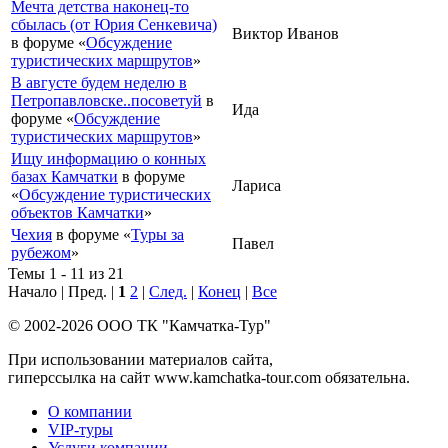
Мечта детства наконец-то
сбылась (от Юрия Сенкевича)
Виктор Иванов
в форуме «
Обсуждение
туристических маршрутов
»
В августе будем неделю в
Петропавловске..посоветуй
в
Ида
форуме «
Обсуждение
туристических маршрутов
»
Ищу информацию о конных
базах Камчатки
в форуме
Лариса
«
Обсуждение туристических
объектов Камчатки
»
Чехия
в форуме «
Туры за
Павел
рубежом
»
Темы 1 - 11 из 21
Начало | Пред. |
1
2
|
След.
|
Конец
|
Все
© 2002-2026 ООО ТК "Камчатка-Тур"
При использовании материалов сайта,
гиперссылка на сайт www.kamchatka-tour.com обязательна.
О компании
VIP-туры
Услуги компании