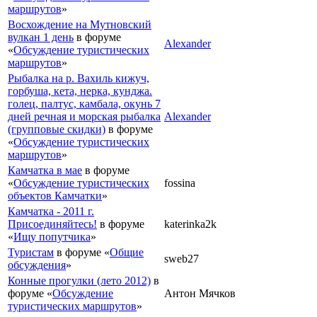
маршрутов
»
Восхождение на Мутновский
вулкан 1 день
в форуме
Alexander
«
Обсуждение туристических
маршрутов
»
Рыбалка на р. Вахиль кижуч,
горбуша, кета, нерка, кунджа.
голец, палтус, камбала, окунь 7
дней речная и морская рыбалка
Alexander
(групповые скидки)
в форуме
«
Обсуждение туристических
маршрутов
»
Камчатка в мае
в форуме
«
Обсуждение туристических
fossina
объектов Камчатки
»
Камчатка - 2011 г.
Присоединяйтесь!
в форуме
katerinka2k
«
Ищу попутчика
»
Туристам
в форуме «
Общие
sweb27
обсуждения
»
Конные прогулки (лето 2012)
в
форуме «
Обсуждение
Антон Мячков
туристических маршрутов
»