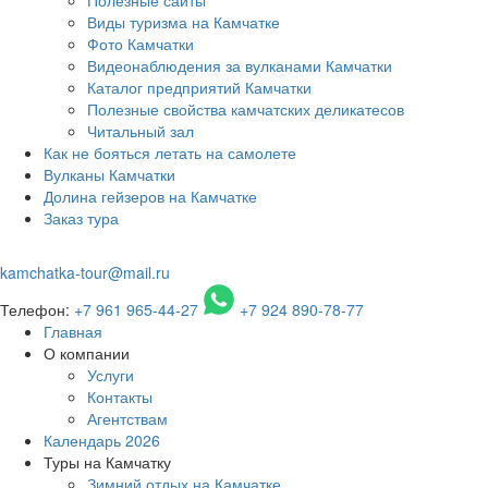
Виды туризма на Камчатке
Фото Камчатки
Видеонаблюдения за вулканами Камчатки
Каталог предприятий Камчатки
Полезные свойства камчатских деликатесов
Читальный зал
Как не бояться летать на самолете
Вулканы Камчатки
Долина гейзеров на Камчатке
Заказ тура
kamchatka-tour@mail.ru
Телефон:
+7 961 965-44-27
+7 924 890-78-77
Главная
О компании
Услуги
Контакты
Агентствам
Календарь 2026
Туры на Камчатку
Зимний отдых на Камчатке