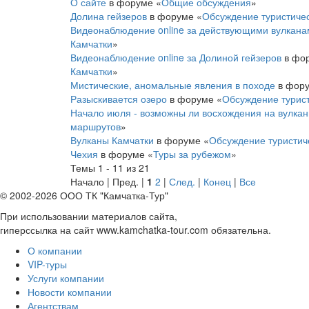
О сайте
в форуме «
Общие обсуждения
»
Долина гейзеров
в форуме «
Обсуждение туристиче
Видеонаблюдение online за действующими вулкана
Камчатки
»
Видеонаблюдение online за Долиной гейзеров
в фор
Камчатки
»
Мистические, аномальные явления в походе
в фору
Разыскивается озеро
в форуме «
Обсуждение турист
Начало июля - возможны ли восхождения на вулка
маршрутов
»
Вулканы Камчатки
в форуме «
Обсуждение туристич
Чехия
в форуме «
Туры за рубежом
»
Темы 1 - 11 из 21
Начало | Пред. |
1
2
|
След.
|
Конец
|
Все
© 2002-2026 ООО ТК "Камчатка-Тур"
При использовании материалов сайта,
гиперссылка на сайт www.kamchatka-tour.com обязательна.
О компании
VIP-туры
Услуги компании
Новости компании
Агентствам