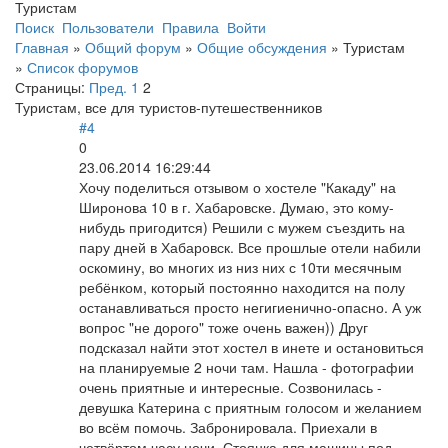
Туристам
Поиск
Пользователи
Правила
Войти
Главная
»
Общий форум
»
Общие обсуждения
»
Туристам
»
Список форумов
Страницы:
Пред.
1
2
Туристам, все для туристов-путешественников
#4
0
23.06.2014 16:29:44
Хочу поделиться отзывом о хостеле "Какаду" на
Широнова 10 в г. Хабаровске. Думаю, это кому-
нибудь пригодится) Решили с мужем съездить на
пару дней в Хабаровск. Все прошлые отели набили
оскомину, во многих из низ них с 10ти месячным
ребёнком, который постоянно находится на полу
останавливаться просто негигиенично-опасно. А уж
вопрос "не дорого" тоже очень важен)) Друг
подсказал найти этот хостел в инете и остановиться
на планируемые 2 ночи там. Нашла - фотографии
очень приятные и интересные. Созвонилась -
девушка Катерина с приятным голосом и желанием
во всём помочь. Забронировала. Приехали в
четвёртом часу ночи. Стоянка для машины под