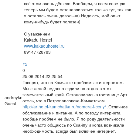
всё этом очень дёшево. Вообщем, я всем советую,
теперь мы будем останавливаться только тут, так-как
я осталась очень довольна) Надеюсь, мой опыт
кому-нибудь будет полезен)
С уважением,
Kakadu Hostel
www.kakaduhostel.ru
89147728783
#5
0
25.06.2014 22:25:54
Говорят, что на Камчатке проблемы с интернетом.
Мы с женой недавно ездили на отдых в этот
замечательный край. Остановились в гостинице Арт-
andreykn
отель, что в Петропавловске-Камчатском
Guest
http://arthotel-kamchatka.ru/nomera-i-ceny/
.Отличное
обслуживание и питание. А по поводу интернета
вообще проблем не было. Я по роду деятельности
очень часто общаюсь по Скайпу и когда возникала
необходимость, всегда был включен интернет.