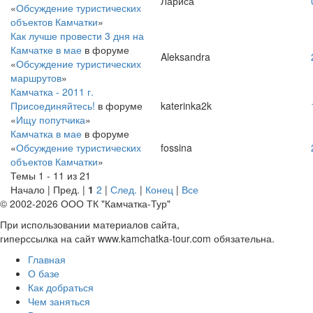
Лариса
«
Обсуждение туристических
объектов Камчатки
»
Как лучше провести 3 дня на
Камчатке в мае
в форуме
Aleksandra
«
Обсуждение туристических
маршрутов
»
Камчатка - 2011 г.
Присоединяйтесь!
в форуме
katerinka2k
«
Ищу попутчика
»
Камчатка в мае
в форуме
«
Обсуждение туристических
fossina
объектов Камчатки
»
Темы 1 - 11 из 21
Начало | Пред. |
1
2
|
След.
|
Конец
|
Все
© 2002-2026 ООО ТК "Камчатка-Тур"
При использовании материалов сайта,
гиперссылка на сайт www.kamchatka-tour.com обязательна.
Главная
О базе
Как добраться
Чем заняться