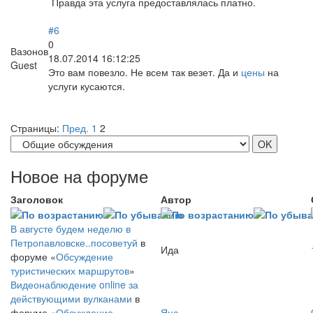
Правда эта услуга предоставлялась платно.
#6
0
Вазонов
18.07.2014 16:12:25
Guest
Это вам повезло. Не всем так везет. Да и
цены
на
услуги кусаются.
Страницы:
Пред.
1
2
Новое на форуме
Заголовок
Автор
В августе будем неделю в
Петропавловске..посоветуй
в
Ида
форуме «
Обсуждение
туристических маршрутов
»
Видеонаблюдение online за
действующими вулканами
в
форуме «
Обсуждение
Яна