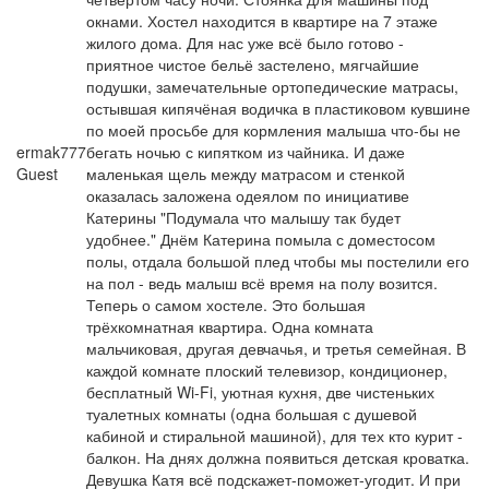
окнами. Хостел находится в квартире на 7 этаже
жилого дома. Для нас уже всё было готово -
приятное чистое бельё застелено, мягчайшие
подушки, замечательные ортопедические матрасы,
остывшая кипячёная водичка в пластиковом кувшине
по моей просьбе для кормления малыша что-бы не
ermak777
бегать ночью с кипятком из чайника. И даже
Guest
маленькая щель между матрасом и стенкой
оказалась заложена одеялом по инициативе
Катерины "Подумала что малышу так будет
удобнее." Днём Катерина помыла с доместосом
полы, отдала большой плед чтобы мы постелили его
на пол - ведь малыш всё время на полу возится.
Теперь о самом хостеле. Это большая
трёхкомнатная квартира. Одна комната
мальчиковая, другая девчачья, и третья семейная. В
каждой комнате плоский телевизор, кондиционер,
бесплатный Wi-Fi, уютная кухня, две чистеньких
туалетных комнаты (одна большая с душевой
кабиной и стиральной машиной), для тех кто курит -
балкон. На днях должна появиться детская кроватка.
Девушка Катя всё подскажет-поможет-угодит. И при