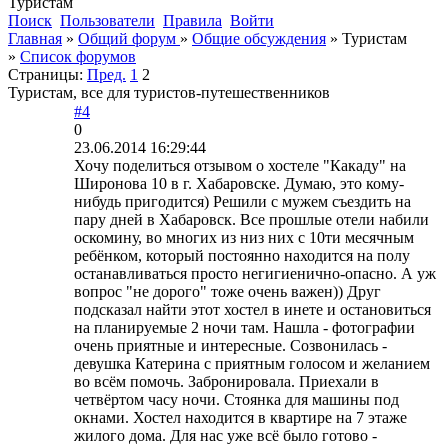
Туристам
Поиск
Пользователи
Правила
Войти
Главная
»
Общий форум
»
Общие обсуждения
»
Туристам
»
Список форумов
Страницы:
Пред.
1
2
Туристам, все для туристов-путешественников
#4
0
23.06.2014 16:29:44
Хочу поделиться отзывом о хостеле "Какаду" на
Широнова 10 в г. Хабаровске. Думаю, это кому-
нибудь пригодится) Решили с мужем съездить на
пару дней в Хабаровск. Все прошлые отели набили
оскомину, во многих из низ них с 10ти месячным
ребёнком, который постоянно находится на полу
останавливаться просто негигиенично-опасно. А уж
вопрос "не дорого" тоже очень важен)) Друг
подсказал найти этот хостел в инете и остановиться
на планируемые 2 ночи там. Нашла - фотографии
очень приятные и интересные. Созвонилась -
девушка Катерина с приятным голосом и желанием
во всём помочь. Забронировала. Приехали в
четвёртом часу ночи. Стоянка для машины под
окнами. Хостел находится в квартире на 7 этаже
жилого дома. Для нас уже всё было готово -