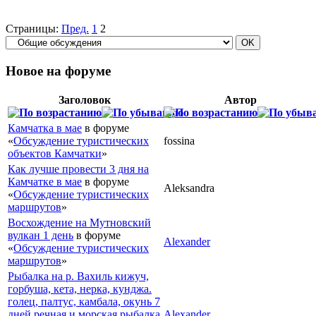
Страницы:
Пред.
1
2
Новое на форуме
Заголовок
Автор
Камчатка в мае
в форуме
«
Обсуждение туристических
fossina
объектов Камчатки
»
Как лучше провести 3 дня на
Камчатке в мае
в форуме
Aleksandra
«
Обсуждение туристических
маршрутов
»
Восхождение на Мутновский
вулкан 1 день
в форуме
Alexander
«
Обсуждение туристических
маршрутов
»
Рыбалка на р. Вахиль кижуч,
горбуша, кета, нерка, кунджа.
голец, палтус, камбала, окунь 7
дней речная и морская рыбалка
Alexander