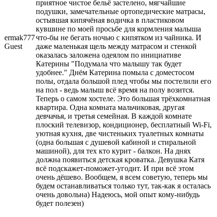
приятное чистое бельё застелено, мягчайшие
подушки, замечательные ортопедические матрасы,
остывшая кипячёная водичка в пластиковом
кувшине по моей просьбе для кормления малыша
ermak777
что-бы не бегать ночью с кипятком из чайника. И
Guest
даже маленькая щель между матрасом и стенкой
оказалась заложена одеялом по инициативе
Катерины "Подумала что малышу так будет
удобнее." Днём Катерина помыла с доместосом
полы, отдала большой плед чтобы мы постелили его
на пол - ведь малыш всё время на полу возится.
Теперь о самом хостеле. Это большая трёхкомнатная
квартира. Одна комната мальчиковая, другая
девчачья, и третья семейная. В каждой комнате
плоский телевизор, кондиционер, бесплатный Wi-Fi,
уютная кухня, две чистеньких туалетных комнаты
(одна большая с душевой кабиной и стиральной
машиной), для тех кто курит - балкон. На днях
должна появиться детская кроватка. Девушка Катя
всё подскажет-поможет-угодит. И при всё этом
очень дёшево. Вообщем, я всем советую, теперь мы
будем останавливаться только тут, так-как я осталась
очень довольна) Надеюсь, мой опыт кому-нибудь
будет полезен)