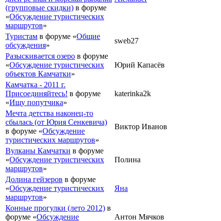
(групповые скидки)
в форуме
«
Обсуждение туристических
маршрутов
»
Туристам
в форуме «
Общие
sweb27
обсуждения
»
Разыскивается озеро
в форуме
«
Обсуждение туристических
Юрий Капасёв
объектов Камчатки
»
Камчатка - 2011 г.
Присоединяйтесь!
в форуме
katerinka2k
«
Ищу попутчика
»
Мечта детства наконец-то
сбылась (от Юрия Сенкевича)
Виктор Иванов
в форуме «
Обсуждение
туристических маршрутов
»
Вулканы Камчатки
в форуме
«
Обсуждение туристических
Полина
маршрутов
»
Долина гейзеров
в форуме
«
Обсуждение туристических
Яна
маршрутов
»
Конные прогулки (лето 2012)
в
форуме «
Обсуждение
Антон Мячков