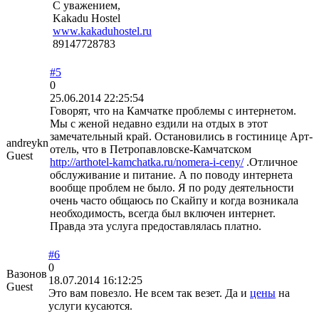
С уважением,
Kakadu Hostel
www.kakaduhostel.ru
89147728783
#5
0
25.06.2014 22:25:54
Говорят, что на Камчатке проблемы с интернетом.
Мы с женой недавно ездили на отдых в этот
замечательный край. Остановились в гостинице Арт-
andreykn
отель, что в Петропавловске-Камчатском
Guest
http://arthotel-kamchatka.ru/nomera-i-ceny/
.Отличное
обслуживание и питание. А по поводу интернета
вообще проблем не было. Я по роду деятельности
очень часто общаюсь по Скайпу и когда возникала
необходимость, всегда был включен интернет.
Правда эта услуга предоставлялась платно.
#6
0
Вазонов
18.07.2014 16:12:25
Guest
Это вам повезло. Не всем так везет. Да и
цены
на
услуги кусаются.