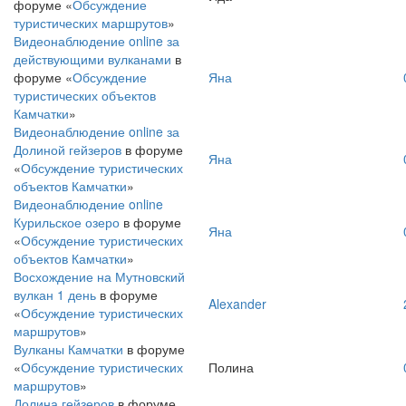
форуме «
Обсуждение
туристических маршрутов
»
Видеонаблюдение online за
действующими вулканами
в
форуме «
Обсуждение
Яна
туристических объектов
Камчатки
»
Видеонаблюдение online за
Долиной гейзеров
в форуме
Яна
«
Обсуждение туристических
объектов Камчатки
»
Видеонаблюдение online
Курильское озеро
в форуме
Яна
«
Обсуждение туристических
объектов Камчатки
»
Восхождение на Мутновский
вулкан 1 день
в форуме
Alexander
«
Обсуждение туристических
маршрутов
»
Вулканы Камчатки
в форуме
«
Обсуждение туристических
Полина
маршрутов
»
Долина гейзеров
в форуме