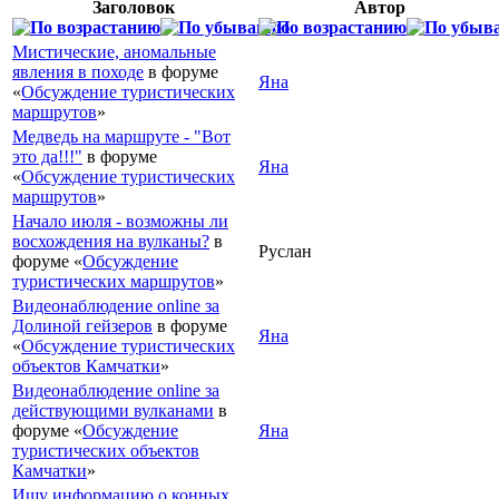
Заголовок
Автор
Мистические, аномальные
явления в походе
в форуме
Яна
«
Обсуждение туристических
маршрутов
»
Медведь на маршруте - "Вот
это да!!!"
в форуме
Яна
«
Обсуждение туристических
маршрутов
»
Начало июля - возможны ли
восхождения на вулканы?
в
Руслан
форуме «
Обсуждение
туристических маршрутов
»
Видеонаблюдение online за
Долиной гейзеров
в форуме
Яна
«
Обсуждение туристических
объектов Камчатки
»
Видеонаблюдение online за
действующими вулканами
в
форуме «
Обсуждение
Яна
туристических объектов
Камчатки
»
Ищу информацию о конных