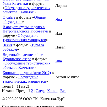
базах Камчатки
в форуме
Лариса
«
Обсуждение туристических
объектов Камчатки
»
О сайте
в форуме «
Общие
Яна
обсуждения
»
В августе будем неделю в
Петропавловске..посоветуй
в
Ида
форуме «
Обсуждение
туристических маршрутов
»
Чехия
в форуме «
Туры за
Павел
рубежом
»
Видеонаблюдение online
Курильское озеро
в форуме
Яна
«
Обсуждение туристических
объектов Камчатки
»
Конные прогулки (лето 2012)
в
форуме «
Обсуждение
Антон Мячков
туристических маршрутов
»
Темы 1 - 11 из 21
Начало | Пред. |
1
2
|
След.
|
Конец
|
Все
© 2002-2026 ООО ТК "Камчатка-Тур"
При использовании материалов сайта,