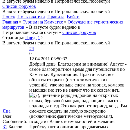
В августе будем неделю в Петропавловске..посоветуй
Список форумов
В августе будем неделю в Петропавловске..посоветуй
Поиск
Пользователи
Правила
Войти
Главная
»
Туризм на Камчатке
»
Обсуждение туристических
маршрутов
»
В августе будем неделю в
Петропавловске..посоветуй
»
Список форумов
Страницы:
Пред.
1
2
В августе будем неделю в Петропавловске..посоветуй
#4
0
12.04.2011 03:50:32
Добрый день. Благодарим за внимание! Август -
самое благоприятное время для путешествия по
Камчатке. Кульминация. Практически, все
объекты открыты (с т.з. климатических
условий), уже меньше снега на тропах, комаров
и мошки (но это не значит что их совсем нет...
), цветение рододендронов на открытых
скалах, бурлящей мощью, падающие с высоты
водопады и т.д. Это как раз тот период, когда Вы
Яна
сможете сходить на любую экскурсию
User
(исключение: фактические метеоусловия),
Сообщений:
исходя из Ваших возможностей и желания.
31
Баллов:
Прейскурант и описание предлагаемых