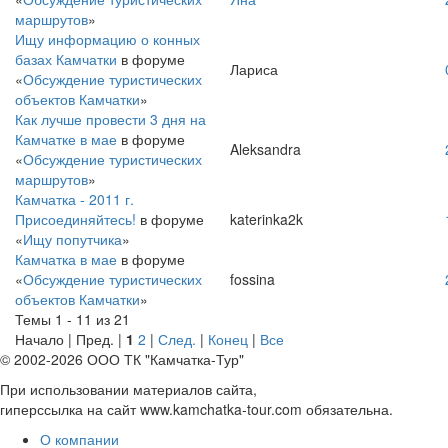
маршрутов
»
Ищу информацию о конных
базах Камчатки
в форуме
Лариса
«
Обсуждение туристических
объектов Камчатки
»
Как лучше провести 3 дня на
Камчатке в мае
в форуме
Aleksandra
«
Обсуждение туристических
маршрутов
»
Камчатка - 2011 г.
Присоединяйтесь!
в форуме
katerinka2k
«
Ищу попутчика
»
Камчатка в мае
в форуме
«
Обсуждение туристических
fossina
объектов Камчатки
»
Темы 1 - 11 из 21
Начало | Пред. |
1
2
|
След.
|
Конец
|
Все
© 2002-2026 ООО ТК "Камчатка-Тур"
При использовании материалов сайта,
гиперссылка на сайт www.kamchatka-tour.com обязательна.
О компании