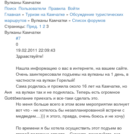
Вулканы Камчатки
Поиск
Пользователи
Правила
Войти
Главная
»
Туризм на Камчатке
»
Обсуждение туристических
маршрутов
»
Вулканы Камчатки
»
Список форумов
Страницы:
Пред.
1
2
3
Вулканы Камчатки
#7
0
19.02.2011 22:09:43
Здравствуйте!
Нашла информацию о вас в интернете, на вашем сайте.
Очень заинтересовали подъемы на вулканы на 1 день, в
частности на вулкан Горелый!
Сама родилась и прожила около 16 лет на Камчатке, но
Аня
на вулкан так и не поднялась. Теперь есть огромное
Guest
желание приехать и все-таки сделать это.
Но меня больше всего в этом всем мероприятии волнует
вот что - не хотелось бы незапланированной встречи с
медведем....))) я этого, правда, очень боюсь и не хочу)
По времени я бы хотела осуществить этот подъем во
второй половине августа....Скажите, пожалуйста, гид,