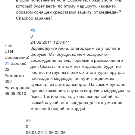
который будет вести по этому маршруту, каким-то
образом оснащен средствами защиты от медведей?
Спасибо заранее!
#8
0
24.02.2011 12:04:41
Яна
Здравствуйте Анна, Благодарим за участие в
User
форуме. Мы осуществляем экскурсию -
Сообщений:
восхождение на влк. Горелый в рамках одного
31
Баллов:
дня. Сказать, что там нет медведей, будет не
32
честно, но группы в рамках этого тура пару раз
Авторитет:
наблюдали медведя, по пути к подножию
300
вулкана, из автотранспорта. На самом вулкане,
Регистрация:
при восхождении, случаев встречи с медведем не
09.09.2010
было. Так или иначе, у гида всегда собой, на
всякий случай, есть средства для отпугивания
медведей (спрей, петарды)
#9
0
08.08.2012 06:02:36