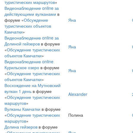
туристических маршрутов
»
Видеонаблюдение online за
действующими вулканами
в
форуме «
Обсуждение
Яна
туристических объектов
Камчатки
»
Видеонаблюдение online за
Долиной гейзеров
в форуме
Яна
«
Обсуждение туристических
объектов Камчатки
»
Видеонаблюдение online
Курильское озеро
в форуме
Яна
«
Обсуждение туристических
объектов Камчатки
»
Восхождение на Мутновский
вулкан 1 день
в форуме
Alexander
«
Обсуждение туристических
маршрутов
»
Вулканы Камчатки
в форуме
«
Обсуждение туристических
Полина
маршрутов
»
Долина гейзеров
в форуме
«
Обсуждение туристических
Яна