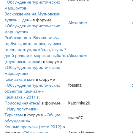
«
Обсуждение туристических
маршрутов
»
Восхождение на Мутновский
вулкан 1 день
в форуме
Alexander
«
Обсуждение туристических
маршрутов
»
Рыбалка на р. Вахиль кижуч,
горбуша, кета, нерка, кунджа.
голец, палтус, камбала, окунь 7
дней речная и морская рыбалка
Alexander
(групповые скидки)
в форуме
«
Обсуждение туристических
маршрутов
»
Камчатка в мае
в форуме
«
Обсуждение туристических
fossina
объектов Камчатки
»
Камчатка - 2011 г.
Присоединяйтесь!
в форуме
katerinka2k
«
Ищу попутчика
»
Туристам
в форуме «
Общие
sweb27
обсуждения
»
Конные прогулки (лето 2012)
в
форуме «
Обсуждение
Антон Мячков