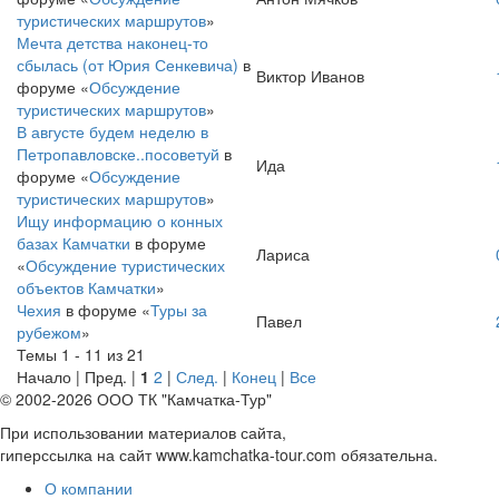
туристических маршрутов
»
Мечта детства наконец-то
сбылась (от Юрия Сенкевича)
в
Виктор Иванов
форуме «
Обсуждение
туристических маршрутов
»
В августе будем неделю в
Петропавловске..посоветуй
в
Ида
форуме «
Обсуждение
туристических маршрутов
»
Ищу информацию о конных
базах Камчатки
в форуме
Лариса
«
Обсуждение туристических
объектов Камчатки
»
Чехия
в форуме «
Туры за
Павел
рубежом
»
Темы 1 - 11 из 21
Начало | Пред. |
1
2
|
След.
|
Конец
|
Все
© 2002-2026 ООО ТК "Камчатка-Тур"
При использовании материалов сайта,
гиперссылка на сайт www.kamchatka-tour.com обязательна.
О компании