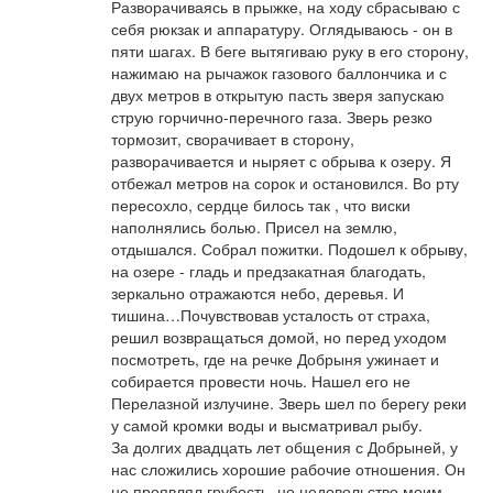
Разворачиваясь в прыжке, на ходу сбрасываю с
себя рюкзак и аппаратуру. Оглядываюсь - он в
пяти шагах. В беге вытягиваю руку в его сторону,
нажимаю на рычажок газового баллончика и с
двух метров в открытую пасть зверя запускаю
струю горчично-перечного газа. Зверь резко
тормозит, сворачивает в сторону,
разворачивается и ныряет с обрыва к озеру. Я
отбежал метров на сорок и остановился. Во рту
пересохло, сердце билось так , что виски
наполнялись болью. Присел на землю,
отдышался. Собрал пожитки. Подошел к обрыву,
на озере - гладь и предзакатная благодать,
зеркально отражаются небо, деревья. И
тишина…Почувствовав усталость от страха,
решил возвращаться домой, но перед уходом
посмотреть, где на речке Добрыня ужинает и
собирается провести ночь. Нашел его не
Перелазной излучине. Зверь шел по берегу реки
у самой кромки воды и высматривал рыбу.
За долгих двадцать лет общения с Добрыней, у
нас сложились хорошие рабочие отношения. Он
не проявлял грубость, но недовольство моим