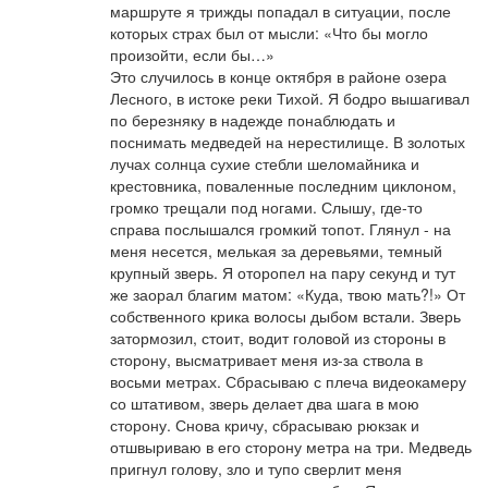
маршруте я трижды попадал в ситуации, после
которых страх был от мысли: «Что бы могло
произойти, если бы…»
Это случилось в конце октября в районе озера
Лесного, в истоке реки Тихой. Я бодро вышагивал
по березняку в надежде понаблюдать и
поснимать медведей на нерестилище. В золотых
лучах солнца сухие стебли шеломайника и
крестовника, поваленные последним циклоном,
громко трещали под ногами. Слышу, где-то
справа послышался громкий топот. Глянул - на
меня несется, мелькая за деревьями, темный
крупный зверь. Я оторопел на пару секунд и тут
же заорал благим матом: «Куда, твою мать?!» От
собственного крика волосы дыбом встали. Зверь
затормозил, стоит, водит головой из стороны в
сторону, высматривает меня из-за ствола в
восьми метрах. Сбрасываю с плеча видеокамеру
со штативом, зверь делает два шага в мою
сторону. Снова кричу, сбрасываю рюкзак и
отшвыриваю в его сторону метра на три. Медведь
пригнул голову, зло и тупо сверлит меня