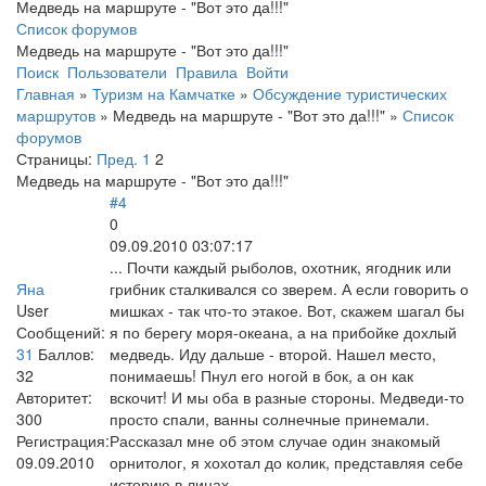
Медведь на маршруте - "Вот это да!!!"
Список форумов
Медведь на маршруте - "Вот это да!!!"
Поиск
Пользователи
Правила
Войти
Главная
»
Туризм на Камчатке
»
Обсуждение туристических
маршрутов
»
Медведь на маршруте - "Вот это да!!!"
»
Список
форумов
Страницы:
Пред.
1
2
Медведь на маршруте - "Вот это да!!!"
#4
0
09.09.2010 03:07:17
... Почти каждый рыболов, охотник, ягодник или
Яна
грибник сталкивался со зверем. А если говорить о
User
мишках - так что-то этакое. Вот, скажем шагал бы
Сообщений:
я по берегу моря-океана, а на прибойке дохлый
31
Баллов:
медведь. Иду дальше - второй. Нашел место,
32
понимаешь! Пнул его ногой в бок, а он как
Авторитет:
вскочит! И мы оба в разные стороны. Медведи-то
300
просто спали, ванны солнечные принемали.
Регистрация:
Рассказал мне об этом случае один знакомый
09.09.2010
орнитолог, я хохотал до колик, представляя себе
историю в лицах...