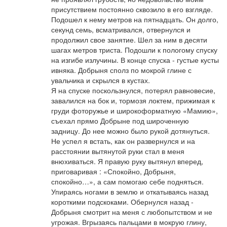
присутствием постоянно сквозило в его взгляде.
Подошел к нему метров на пятнадцать. Он долго,
секунд семь, всматривался, отвернулся и
продолжил свое занятие. Шел за ним в десяти
шагах метров триста. Подошли к пологому спуску
на изгибе излучины. В конце спуска - густые кусты
ивняка. Добрыня сполз по мокрой глине с
увальчика и скрылся в кустах.
Я на спуске поскользнулся, потерял равновесие,
завалился на бок и, тормозя локтем, прижимая к
груди фоторужье и широкоформатную «Мамию»,
съехал прямо Добрыне под широченную
задницу. До нее можно было рукой дотянуться.
Не успел я встать, как он развернулся и на
расстоянии вытянутой руки стал в меня
внюхиваться. Я правую руку вытянул вперед,
приговаривая : «Спокойно, Добрыня,
спокойно…», а сам помогаю себе подняться.
Упираясь ногами в землю и откатываясь назад
короткими подскоками. Обернулся назад -
Добрыня смотрит на меня с любопытством и не
угрожая. Вгрызаясь пальцами в мокрую глину,