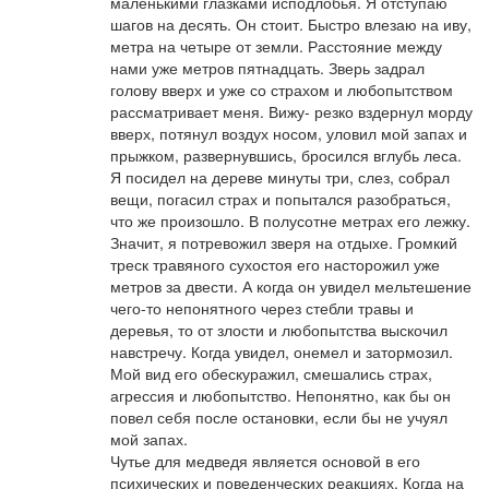
маленькими глазками исподлобья. Я отступаю
шагов на десять. Он стоит. Быстро влезаю на иву,
метра на четыре от земли. Расстояние между
нами уже метров пятнадцать. Зверь задрал
голову вверх и уже со страхом и любопытством
рассматривает меня. Вижу- резко вздернул морду
вверх, потянул воздух носом, уловил мой запах и
прыжком, развернувшись, бросился вглубь леса.
Я посидел на дереве минуты три, слез, собрал
вещи, погасил страх и попытался разобраться,
что же произошло. В полусотне метрах его лежку.
Значит, я потревожил зверя на отдыхе. Громкий
треск травяного сухостоя его насторожил уже
метров за двести. А когда он увидел мельтешение
чего-то непонятного через стебли травы и
деревья, то от злости и любопытства выскочил
навстречу. Когда увидел, онемел и затормозил.
Мой вид его обескуражил, смешались страх,
агрессия и любопытство. Непонятно, как бы он
повел себя после остановки, если бы не учуял
мой запах.
Чутье для медведя является основой в его
психических и поведенческих реакциях. Когда на