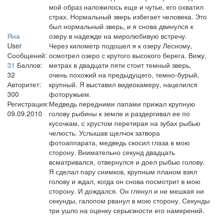
мой образ наложилось еще и чутье, его охватил
страх. Нормальный зверь избегает человека. Это
был нормальный зверь, и я снова двинулся к
Яна
озеру в надежде на миролюбивую встречу.
User
Через километр подошел я к озеру Лесному,
Сообщений:
осмотрел озеро с крутого высокого берега. Вижу,
31
Баллов:
метрах в двадцати пяти стоит темный зверь,
32
очень похожий на предыдущего, темно-бурый,
Авторитет:
крупный. Я выставил видеокамеру, нацелился
300
фоторужьем.
Регистрация:
Медведь передними лапами прижал крупную
09.09.2010
голову рыбины к земле и раздергивал ее по
кусочкам, с хрустом перетирая на зубах рыбью
челюсть. Услышав щелчок затвора
фотоаппарата, медведь скосил глаза в мою
сторону. Внимательно секунд двадцать
всматривался, отвернулся и доел рыбью голову.
Я сделал пару снимков, крупным планом взял
голову и ждал, когда он снова посмотрит в мою
сторону. И дождался. Он глянул и не мешкая ни
секунды, галопом рванул в мою сторону. Секунды
три ушло на оценку серьезности его намерений.