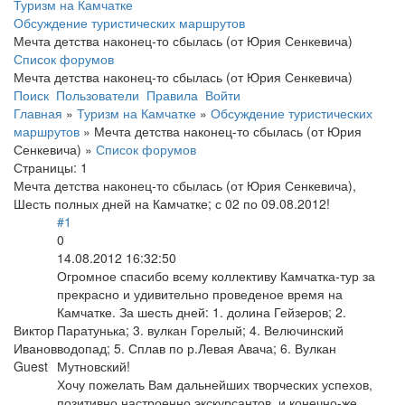
Туризм на Камчатке
Обсуждение туристических маршрутов
Мечта детства наконец-то сбылась (от Юрия Сенкевича)
Список форумов
Мечта детства наконец-то сбылась (от Юрия Сенкевича)
Поиск
Пользователи
Правила
Войти
Главная
»
Туризм на Камчатке
»
Обсуждение туристических
маршрутов
»
Мечта детства наконец-то сбылась (от Юрия
Сенкевича)
»
Список форумов
Страницы:
1
Мечта детства наконец-то сбылась (от Юрия Сенкевича),
Шесть полных дней на Камчатке; с 02 по 09.08.2012!
#1
0
14.08.2012 16:32:50
Огромное спасибо всему коллективу Камчатка-тур за
прекрасно и удивительно проведеное время на
Камчатке. За шесть дней: 1. долина Гейзеров; 2.
Виктор
Паратунька; 3. вулкан Горелый; 4. Велючинский
Иванов
водопад; 5. Сплав по р.Левая Авача; 6. Вулкан
Guest
Мутновский!
Хочу пожелать Вам дальнейших творческих успехов,
позитивно настроенно экскурсантов, и конечно-же