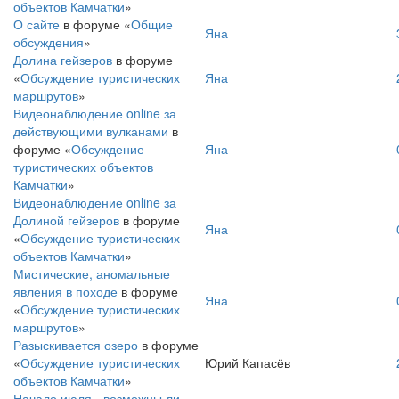
объектов Камчатки
»
О сайте
в форуме «
Общие
Яна
обсуждения
»
Долина гейзеров
в форуме
«
Обсуждение туристических
Яна
маршрутов
»
Видеонаблюдение online за
действующими вулканами
в
форуме «
Обсуждение
Яна
туристических объектов
Камчатки
»
Видеонаблюдение online за
Долиной гейзеров
в форуме
Яна
«
Обсуждение туристических
объектов Камчатки
»
Мистические, аномальные
явления в походе
в форуме
Яна
«
Обсуждение туристических
маршрутов
»
Разыскивается озеро
в форуме
«
Обсуждение туристических
Юрий Капасёв
объектов Камчатки
»
Начало июля - возможны ли