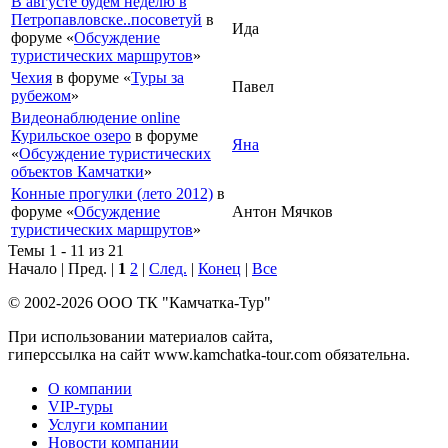
В августе будем неделю в
Петропавловске..посоветуй
в
Ида
форуме «
Обсуждение
туристических маршрутов
»
Чехия
в форуме «
Туры за
Павел
рубежом
»
Видеонаблюдение online
Курильское озеро
в форуме
Яна
«
Обсуждение туристических
объектов Камчатки
»
Конные прогулки (лето 2012)
в
форуме «
Обсуждение
Антон Мячков
туристических маршрутов
»
Темы 1 - 11 из 21
Начало | Пред. |
1
2
|
След.
|
Конец
|
Все
© 2002-2026 ООО ТК "Камчатка-Тур"
При использовании материалов сайта,
гиперссылка на сайт www.kamchatka-tour.com обязательна.
О компании
VIP-туры
Услуги компании
Новости компании