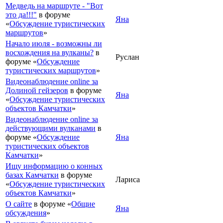
Медведь на маршруте - "Вот
это да!!!"
в форуме
Яна
«
Обсуждение туристических
маршрутов
»
Начало июля - возможны ли
восхождения на вулканы?
в
Руслан
форуме «
Обсуждение
туристических маршрутов
»
Видеонаблюдение online за
Долиной гейзеров
в форуме
Яна
«
Обсуждение туристических
объектов Камчатки
»
Видеонаблюдение online за
действующими вулканами
в
форуме «
Обсуждение
Яна
туристических объектов
Камчатки
»
Ищу информацию о конных
базах Камчатки
в форуме
Лариса
«
Обсуждение туристических
объектов Камчатки
»
О сайте
в форуме «
Общие
Яна
обсуждения
»