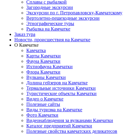
Сплавы с рыбалкой
Загородные экскурсии
Экскурсии по г. Петропавловску-Камчатскому
Вертолетно-пешеходные экскурсии
Этнографические туры
Рыбалка на Камчатке
Заказ тура
Новости, происшествия на Камчатке
О Камчатке
Камчатка
Карты Камчатки
Фауна Камчатки
Ихтиофауна Камчатки
Флора Камчатки
Вулканы Камчатки
Долина гейзеров на Камчатке
Термальные источники Камчатки
Туристические объекты Камчатки
Видео о Камчатке
Полезные сайты
Виды туризма на Камчатке
Фото Камчатки
Видеонаблюдения за вулканами Камчатки
Каталог предприятий Камчатки
Полезные свойства камчатских деликатесов