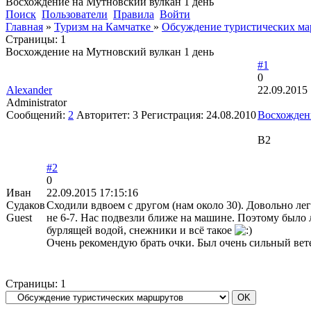
Восхождение на Мутновский вулкан 1 день
Поиск
Пользователи
Правила
Войти
Главная
»
Туризм на Камчатке
»
Обсуждение туристических м
Страницы:
1
Восхождение на Мутновский вулкан 1 день
#1
0
Alexander
22.09.2015 
Administrator
Сообщений:
2
Авторитет:
3
Регистрация:
24.08.2010
Восхождени
В2
#2
0
Иван
22.09.2015 17:15:16
Судаков
Сходили вдвоем с другом (нам около 30). Довольно ле
Guest
не 6-7. Нас подвезли ближе на машине. Поэтому было л
бурлящей водой, снежники и всё такое
Очень рекомендую брать очки. Был очень сильный вете
Страницы:
1