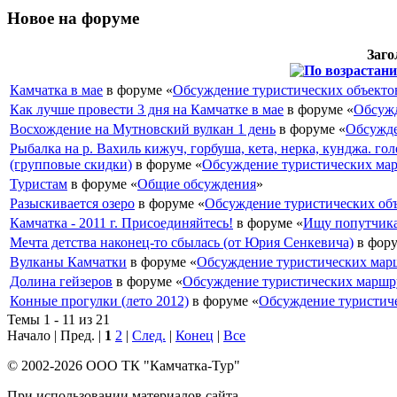
Новое на форуме
Заго
Камчатка в мае
в форуме «
Обсуждение туристических объекто
Как лучше провести 3 дня на Камчатке в мае
в форуме «
Обсужд
Восхождение на Мутновский вулкан 1 день
в форуме «
Обсужде
Рыбалка на р. Вахиль кижуч, горбуша, кета, нерка, кунджа. гол
(групповые скидки)
в форуме «
Обсуждение туристических ма
Туристам
в форуме «
Общие обсуждения
»
Разыскивается озеро
в форуме «
Обсуждение туристических об
Камчатка - 2011 г. Присоединяйтесь!
в форуме «
Ищу попутчик
Мечта детства наконец-то сбылась (от Юрия Сенкевича)
в фору
Вулканы Камчатки
в форуме «
Обсуждение туристических мар
Долина гейзеров
в форуме «
Обсуждение туристических маршр
Конные прогулки (лето 2012)
в форуме «
Обсуждение туристич
Темы 1 - 11 из 21
Начало | Пред. |
1
2
|
След.
|
Конец
|
Все
© 2002-2026 ООО ТК "Камчатка-Тур"
При использовании материалов сайта,