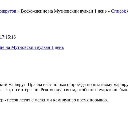
аршрутов
»
Восхождение на Мутновский вулкан 1 день
»
Список 
17:15:16
е на Мутновский вулкан 1 день
гкий маршрут. Правда из-за плохого проезда по штатному маршру
егко, но интересно. Рекомендую всем, особенно тем, кто не был 
р - песок летит с мелкими камнями во время порывов.