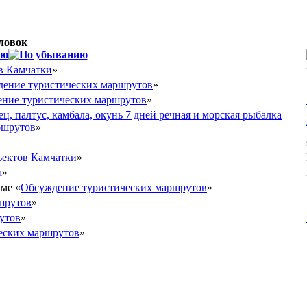
ловок
в Камчатки
»
ение туристических маршрутов
»
ние туристических маршрутов
»
ец, палтус, камбала, окунь 7 дней речная и морская рыбалка
ршрутов
»
ъектов Камчатки
»
а
»
ме «
Обсуждение туристических маршрутов
»
шрутов
»
утов
»
еских маршрутов
»