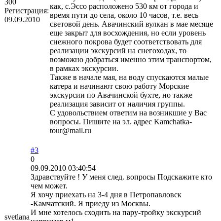
300
как, с.Эссо расположено 530 км от города и
Регистрация:
время пути до села, около 10 часов, т.е. весь
09.09.2010
световой день. Авачинский вулкан в мае месяце
еще закрыт для восхождения, но если уровень
снежного покрова будет соответствовать для
реализации экскурсий на снегоходах, то
возможно добраться именно этим транспортом,
в рамках экскурсии.
Также в начале мая, на воду спускаются малые
катера и начинают свою работу Морские
экскурсии по Авачинской бухте, но также
реализация зависит от наличия группы.
С удовольствием ответим на возникшие у Вас
вопросы. Пишите на эл. адрес Kamchatka-
tour@mail.ru
#3
0
09.09.2010 03:40:54
Здравствуйте ! У меня след. вопросы Подскажите кто
чем может.
Я хочу приехать на 3-4 дня в Петропавловск
-Камчатский. Я приеду из Москвы.
И мне хотелось сходить на пару-тройку экскурсий
svetlana