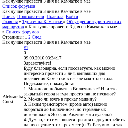
Как лучше провести 3 дня на Камчатке в мае
Список форумов
Как лучше провести 3 дня на Камчатке в мае
Поиск
Пользователи
Правила
Войти
Главная
»
Туризм на Камчатке
»
Обсуждение туристических
маршрутов
»
Как лучше провести 3 дня на Камчатке в мае
»
Список форумов
Страницы:
1
2
След.
Как лучше провести 3 дня на Камчатке в мае
#1
0
09.09.2010 03:34:17
Здравствуйте!
Буду благодарна, если посоветуете, как можно
интересно провести 3 дня, выпавших для
посещения Камчатки в начале мая этого года.
Подскажите, пожалуйста:
1. Можно ли побывать в Вилючинске? Или это
закрытый город и туда просто так не пускают?
Aleksandra
2. Можно ли взять в прокат машину?
Guest
3. Каким транспортом (кроме авто) можно
добраться до Вилючинска, до термальных
источников в Эссо, до Авачинского вулкана?
4. Думаю, что имеющиеся три дня надо употребить
на посещение этих трех мест (п.3). Разумно ли так