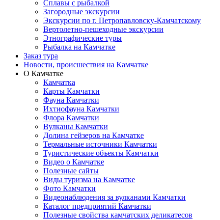
Сплавы с рыбалкой
Загородные экскурсии
Экскурсии по г. Петропавловску-Камчатскому
Вертолетно-пешеходные экскурсии
Этнографические туры
Рыбалка на Камчатке
Заказ тура
Новости, происшествия на Камчатке
О Камчатке
Камчатка
Карты Камчатки
Фауна Камчатки
Ихтиофауна Камчатки
Флора Камчатки
Вулканы Камчатки
Долина гейзеров на Камчатке
Термальные источники Камчатки
Туристические объекты Камчатки
Видео о Камчатке
Полезные сайты
Виды туризма на Камчатке
Фото Камчатки
Видеонаблюдения за вулканами Камчатки
Каталог предприятий Камчатки
Полезные свойства камчатских деликатесов