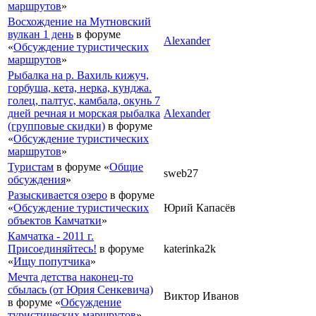
маршрутов
»
Восхождение на Мутновский
вулкан 1 день
в форуме
Alexander
«
Обсуждение туристических
маршрутов
»
Рыбалка на р. Вахиль кижуч,
горбуша, кета, нерка, кунджа.
голец, палтус, камбала, окунь 7
дней речная и морская рыбалка
Alexander
(групповые скидки)
в форуме
«
Обсуждение туристических
маршрутов
»
Туристам
в форуме «
Общие
sweb27
обсуждения
»
Разыскивается озеро
в форуме
«
Обсуждение туристических
Юрий Капасёв
объектов Камчатки
»
Камчатка - 2011 г.
Присоединяйтесь!
в форуме
katerinka2k
«
Ищу попутчика
»
Мечта детства наконец-то
сбылась (от Юрия Сенкевича)
Виктор Иванов
в форуме «
Обсуждение
туристических маршрутов
»