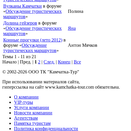
Вулканы Камчатки
в форуме
«
Обсуждение туристических
Полина
маршрутов
»
Долина гейзеров
в форуме
«
Обсуждение туристических
Яна
маршрутов
»
Конные прогулки (лето 2012)
в
форуме «
Обсуждение
Антон Мячков
туристических маршрутов
»
Темы 1 - 11 из 21
Начало | Пред. |
1
2
|
След.
|
Конец
|
Все
© 2002-2026 ООО ТК "Камчатка-Тур"
При использовании материалов сайта,
гиперссылка на сайт www.kamchatka-tour.com обязательна.
О компании
VIP-туры
Услуги компании
Новости компании
Агентствам
Памятка туристам
Политика конфиденциальности