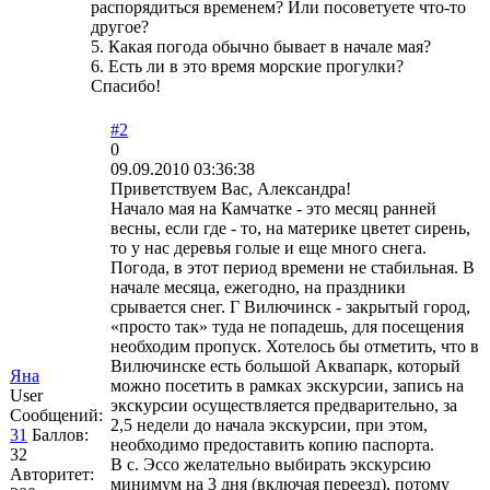
распорядиться временем? Или посоветуете что-то
другое?
5. Какая погода обычно бывает в начале мая?
6. Есть ли в это время морские прогулки?
Спасибо!
#2
0
09.09.2010 03:36:38
Приветствуем Вас, Александра!
Начало мая на Камчатке - это месяц ранней
весны, если где - то, на материке цветет сирень,
то у нас деревья голые и еще много снега.
Погода, в этот период времени не стабильная. В
начале месяца, ежегодно, на праздники
срывается снег. Г Вилючинск - закрытый город,
«просто так» туда не попадешь, для посещения
необходим пропуск. Хотелось бы отметить, что в
Вилючинске есть большой Аквапарк, который
Яна
можно посетить в рамках экскурсии, запись на
User
экскурсии осуществляется предварительно, за
Сообщений:
2,5 недели до начала экскурсии, при этом,
31
Баллов:
необходимо предоставить копию паспорта.
32
В с. Эссо желательно выбирать экскурсию
Авторитет:
минимум на 3 дня (включая переезд), потому