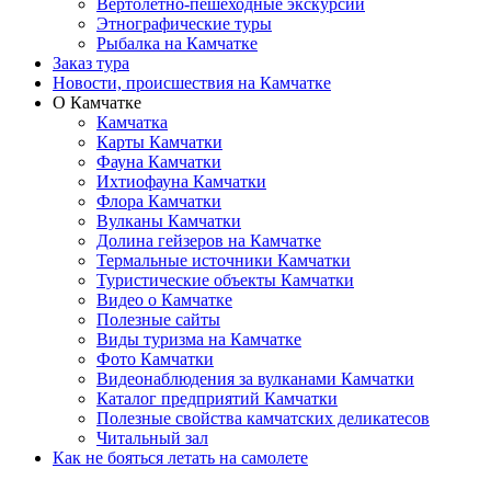
Вертолетно-пешеходные экскурсии
Этнографические туры
Рыбалка на Камчатке
Заказ тура
Новости, происшествия на Камчатке
О Камчатке
Камчатка
Карты Камчатки
Фауна Камчатки
Ихтиофауна Камчатки
Флора Камчатки
Вулканы Камчатки
Долина гейзеров на Камчатке
Термальные источники Камчатки
Туристические объекты Камчатки
Видео о Камчатке
Полезные сайты
Виды туризма на Камчатке
Фото Камчатки
Видеонаблюдения за вулканами Камчатки
Каталог предприятий Камчатки
Полезные свойства камчатских деликатесов
Читальный зал
Как не бояться летать на самолете