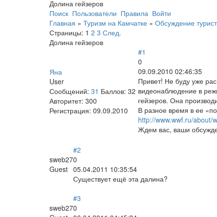
Долина гейзеров
Поиск
Пользователи
Правила
Войти
Главная
»
Туризм на Камчатке
»
Обсуждение турист
Страницы:
1
2
3
След.
Долина гейзеров
#1
0
09.09.2010 02:46:35
Яна
Привет! Не буду уже ра
User
видеонаблюдение в режи
Сообщений:
31
Баллов:
32
гейзеров. Она производи
Авторитет:
300
В разное время в ее «п
Регистрация:
09.09.2010
http://www.wwf.ru/abou
Ждем вас, ваши обсужд
#2
sweb27
0
Guest
05.04.2011 10:35:54
Существует ещё эта далина?
#3
sweb27
0