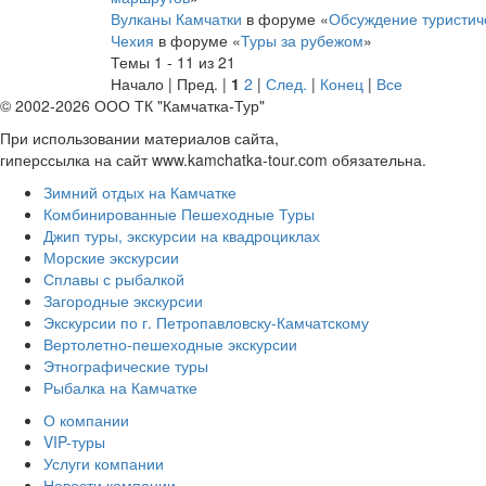
Вулканы Камчатки
в форуме «
Обсуждение туристич
Чехия
в форуме «
Туры за рубежом
»
Темы 1 - 11 из 21
Начало | Пред. |
1
2
|
След.
|
Конец
|
Все
© 2002-2026 ООО ТК "Камчатка-Тур"
При использовании материалов сайта,
гиперссылка на сайт www.kamchatka-tour.com обязательна.
Зимний отдых на Камчатке
Комбинированные Пешеходные Туры
Джип туры, экскурсии на квадроциклах
Морские экскурсии
Сплавы с рыбалкой
Загородные экскурсии
Экскурсии по г. Петропавловску-Камчатскому
Вертолетно-пешеходные экскурсии
Этнографические туры
Рыбалка на Камчатке
О компании
VIP-туры
Услуги компании
Новости компании