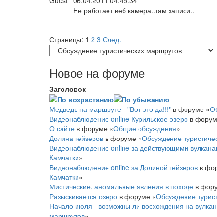
Guest
06.04.2011 04:45:34
Не работает веб камера..там записи..
Страницы:
1
2
3
След.
Новое на форуме
Заголовок
Медведь на маршруте - "Вот это да!!!"
в форуме «
О
Видеонаблюдение online Курильское озеро
в форум
О сайте
в форуме «
Общие обсуждения
»
Долина гейзеров
в форуме «
Обсуждение туристиче
Видеонаблюдение online за действующими вулкана
Камчатки
»
Видеонаблюдение online за Долиной гейзеров
в фор
Камчатки
»
Мистические, аномальные явления в походе
в фору
Разыскивается озеро
в форуме «
Обсуждение турист
Начало июля - возможны ли восхождения на вулка
маршрутов
»