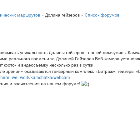
ических маршрутов
»
Долина гейзеров
»
Список форумов
списывать уникальность Долины гейзеров - нашей жемчужины Камч
ме реального времени за Долиной Гейзеров.Веб-камера установле
т фото- и видеосъемку несколько раз в сутки.
оле зрения» оказываются гейзерный комплекс «Витраж», гейзеры «
t/where_we_work/kamchatka/webcam
ения и впечатления на нашем форуме!