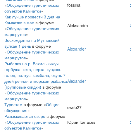
«
Обсуждение туристических
fossina
объектов Камчатки
»
Как лучше провести 3 дня на
Камчатке в мае
в форуме
Aleksandra
«
Обсуждение туристических
маршрутов
»
Восхождение на Мутновский
вулкан 1 день
в форуме
Alexander
«
Обсуждение туристических
маршрутов
»
Рыбалка на р. Вахиль кижуч,
горбуша, кета, нерка, кунджа.
голец, палтус, камбала, окунь 7
дней речная и морская рыбалка
Alexander
(групповые скидки)
в форуме
«
Обсуждение туристических
маршрутов
»
Туристам
в форуме «
Общие
sweb27
обсуждения
»
Разыскивается озеро
в форуме
«
Обсуждение туристических
Юрий Капасёв
объектов Камчатки
»