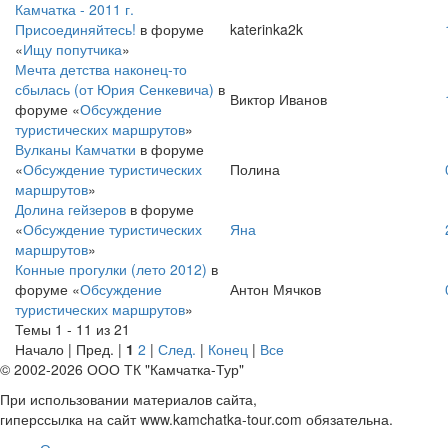
Камчатка - 2011 г.
Присоединяйтесь!
в форуме
katerinka2k
«
Ищу попутчика
»
Мечта детства наконец-то
сбылась (от Юрия Сенкевича)
в
Виктор Иванов
форуме «
Обсуждение
туристических маршрутов
»
Вулканы Камчатки
в форуме
«
Обсуждение туристических
Полина
маршрутов
»
Долина гейзеров
в форуме
«
Обсуждение туристических
Яна
маршрутов
»
Конные прогулки (лето 2012)
в
форуме «
Обсуждение
Антон Мячков
туристических маршрутов
»
Темы 1 - 11 из 21
Начало | Пред. |
1
2
|
След.
|
Конец
|
Все
© 2002-2026 ООО ТК "Камчатка-Тур"
При использовании материалов сайта,
гиперссылка на сайт www.kamchatka-tour.com обязательна.