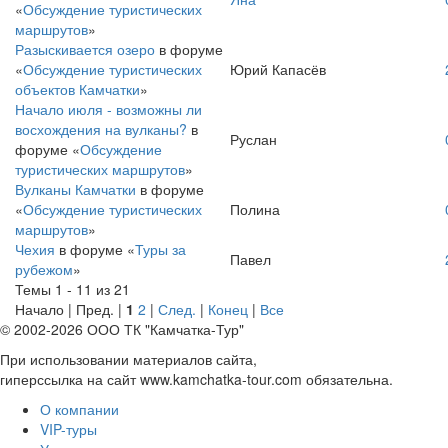
«
Обсуждение туристических
маршрутов
»
Разыскивается озеро
в форуме
«
Обсуждение туристических
Юрий Капасёв
объектов Камчатки
»
Начало июля - возможны ли
восхождения на вулканы?
в
Руслан
форуме «
Обсуждение
туристических маршрутов
»
Вулканы Камчатки
в форуме
«
Обсуждение туристических
Полина
маршрутов
»
Чехия
в форуме «
Туры за
Павел
рубежом
»
Темы 1 - 11 из 21
Начало | Пред. |
1
2
|
След.
|
Конец
|
Все
© 2002-2026 ООО ТК "Камчатка-Тур"
При использовании материалов сайта,
гиперссылка на сайт www.kamchatka-tour.com обязательна.
О компании
VIP-туры