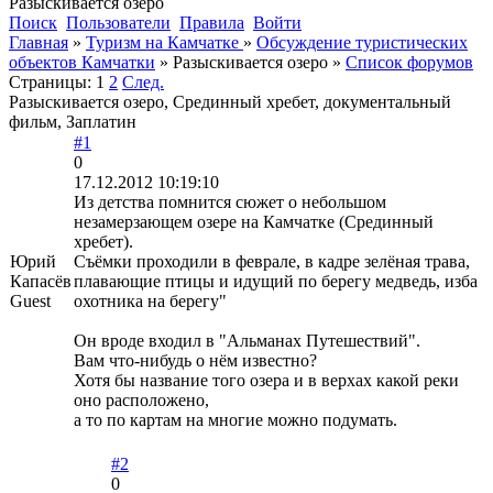
Разыскивается озеро
Поиск
Пользователи
Правила
Войти
Главная
»
Туризм на Камчатке
»
Обсуждение туристических
объектов Камчатки
»
Разыскивается озеро
»
Список форумов
Страницы:
1
2
След.
Разыскивается озеро, Срединный хребет, документальный
фильм, Заплатин
#1
0
17.12.2012 10:19:10
Из детства помнится сюжет о небольшом
незамерзающем озере на Камчатке (Срединный
хребет).
Юрий
Съёмки проходили в феврале, в кадре зелёная трава,
Капасёв
плавающие птицы и идущий по берегу медведь, изба
Guest
охотника на берегу"
Он вроде входил в "Альманах Путешествий".
Вам что-нибудь о нём известно?
Хотя бы название того озера и в верхах какой реки
оно расположено,
а то по картам на многие можно подумать.
#2
0