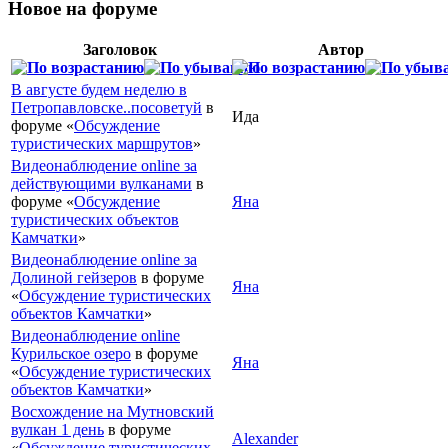
Новое на форуме
Заголовок
Автор
В августе будем неделю в
Петропавловске..посоветуй
в
Ида
форуме «
Обсуждение
туристических маршрутов
»
Видеонаблюдение online за
действующими вулканами
в
форуме «
Обсуждение
Яна
туристических объектов
Камчатки
»
Видеонаблюдение online за
Долиной гейзеров
в форуме
Яна
«
Обсуждение туристических
объектов Камчатки
»
Видеонаблюдение online
Курильское озеро
в форуме
Яна
«
Обсуждение туристических
объектов Камчатки
»
Восхождение на Мутновский
вулкан 1 день
в форуме
Alexander
«
Обсуждение туристических