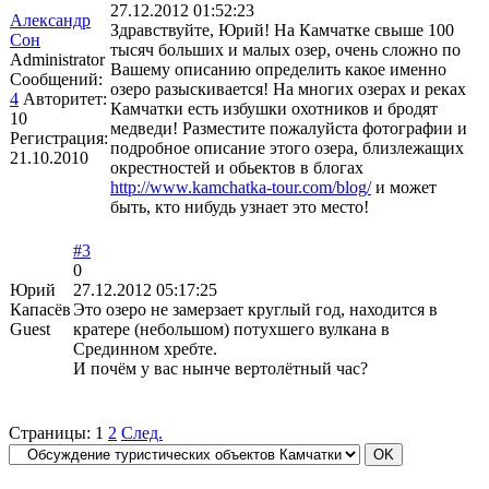
27.12.2012 01:52:23
Александр
Здравствуйте, Юрий! На Камчатке свыше 100
Сон
тысяч больших и малых озер, очень сложно по
Administrator
Вашему описанию определить какое именно
Сообщений:
озеро разыскивается! На многих озерах и реках
4
Авторитет:
Камчатки есть избушки охотников и бродят
10
медведи! Разместите пожалуйста фотографии и
Регистрация:
подробное описание этого озера, близлежащих
21.10.2010
окрестностей и обьектов в блогах
http://www.kamchatka-tour.com/blog/
и может
быть, кто нибудь узнает это место!
#3
0
Юрий
27.12.2012 05:17:25
Капасёв
Это озеро не замерзает круглый год, находится в
Guest
кратере (небольшом) потухшего вулкана в
Срединном хребте.
И почём у вас нынче вертолётный час?
Страницы:
1
2
След.