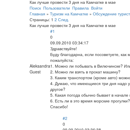
Как лучше провести 3 дня на Камчатке в мае
Поиск
Пользователи
Правила
Войти
Главная
»
Туризм на Камчатке
»
Обсуждение турист
Страницы:
1
2
След.
Как лучше провести 3 дня на Камчатке в мае
#1
0
09.09.2010 03:34:17
Здравствуйте!
Буду благодарна, если посоветуете, как
пожалуйста:
Aleksandra
1. Можно ли побывать в Вилючинске? Или
Guest
2. Можно ли взять в прокат машину?
3. Каким транспортом (кроме авто) можн
4. Думаю, что имеющиеся три дня надо у
другое?
5. Какая погода обычно бывает в начале
6. Есть ли в это время морские прогулки?
Спасибо!
#2
0
09.09.2010 03:36:38