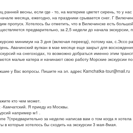
ц ранней весны, если где - то, на материке цветет сирень, то у нас
ачале месяца, ежегодно, на праздники срывается снег. Г Вилючинс
м пропуск. Хотелось бы отметить, что в Вилючинске есть большой
существляется предварительно, за 2,5 недели до начала экскурсии,
курсию минимум на 3 дня (включая переезд), потому как, с.Эссо р
й день. Авачинский вулкан в мае месяце еще закрыт для восхождени
кскурсий на снегоходах, то возможно добраться именно этим трансп
каются малые катера и начинают свою работу Морские экскурсии по 
кшие у Вас вопросы. Пишите на эл. адрес Kamchatka-tour@mail.ru
ажите кто чем может.
к -Камчатский. Я приеду из Москвы.
курсий например м1 .
уппе ?(предварительно за неделю написав вам о том когда я хотела
ы в которые хотелось бы сходить на экскурсии 3 мая-8мая.