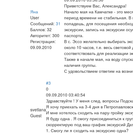
Приветствуем Вас, Александра!
Яна
Начало мая на Камчатке - это меся
User
период времени не стабильная. В н
Сообщений:
31
попадешь, для посещения необходи
Баллов:
32
экскурсии, запись на экскурсии о
Авторитет:
300
паспорта.
Регистрация:
В с. Эссо желательно выбирать экс
09.09.2010
около 10 часов, т.е. весь светово
соответствовать для реализации э
Также в начале мая, на воду спус
наличия группы.
С удовольствием ответим на возни
#3
0
09.09.2010 03:40:54
Здравствуйте ! У меня след. вопросы Подск
Я хочу приехать на 3-4 дня в Петропавловс
svetlana
И мне хотелось сходить на пару-тройку экс
Guest
Я буду одна . Я смогу присоединиться к гр
скорректирую под ваш график экскурсий Дат
1. Смогу ли я сходить на экскурсию одна?