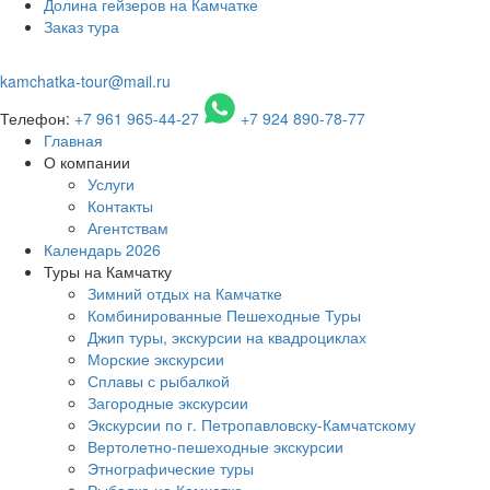
Долина гейзеров на Камчатке
Заказ тура
kamchatka-tour@mail.ru
Телефон:
+7 961 965-44-27
+7 924 890-78-77
Главная
О компании
Услуги
Контакты
Агентствам
Календарь 2026
Туры на Камчатку
Зимний отдых на Камчатке
Комбинированные Пешеходные Туры
Джип туры, экскурсии на квадроциклах
Морские экскурсии
Сплавы с рыбалкой
Загородные экскурсии
Экскурсии по г. Петропавловску-Камчатскому
Вертолетно-пешеходные экскурсии
Этнографические туры
Рыбалка на Камчатке