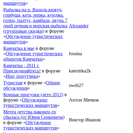
маршрутов
»
Рыбалка на р. Вахиль кижуч,
горбуша, кета, нерка, кунджа.
голец, палтус, камбала, окунь 7
дней речная и морская рыбалка
Alexander
(групповые скидки)
в форуме
«
Обсуждение туристических
маршрутов
»
Камчатка в мае
в форуме
«
Обсуждение туристических
fossina
объектов Камчатки
»
Камчатка - 2011 г.
Присоединяйтесь!
в форуме
katerinka2k
«
Ищу попутчика
»
Туристам
в форуме «
Общие
sweb27
обсуждения
»
Конные прогулки (лето 2012)
в
форуме «
Обсуждение
Антон Мячков
туристических маршрутов
»
Мечта детства наконец-то
сбылась (от Юрия Сенкевича)
Виктор Иванов
в форуме «
Обсуждение
туристических маршрутов
»