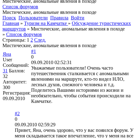
Мистические, аномальные явления в походе
Список форумов
Мистические, аномальные явления в походе
Поиск
Пользователи
Правила
Войти
Главная
»
Туризм на Камчатке
»
Обсуждение туристических
маршрутов
»
Мистические, аномальные явления в походе
»
Список форумов
Страницы:
1
2
След.
Мистические, аномальные явления в походе
#1
Яна
0
User
09.09.2010 02:52:31
Сообщений:
Уважаемые пользователи! Очень часто
31
Баллов:
путешественник сталкивается с аномальными
32
явлениями на маршруте, кто-то видел НЛО,
Авторитет:
лесных духов, снежного человека и т.д.
300
Поделитесь Вашими историями из жизни и
Регистрация:
необязательно, чтобы события происходили на
09.09.2010
Камчатке.
#2
0
09.09.2010 02:59:29
Привет, Яна, очень здорово, что у вас пояился форум. У
меня складывается такое впечатление, что у меня на все