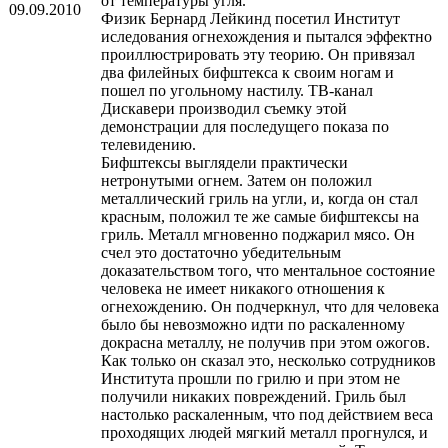
от температуры угля.
09.09.2010
Физик Бернард Лейкинд посетил Институт
иследования огнехождения и пытался эффектно
проиллюстрировать эту теорию. Он привязал
два филейных бифштекса к своим ногам и
пошел по угольному настилу. ТВ-канал
Дискавери производил съемку этой
демонстрации для последущего показа по
телевидению.
Бифштексы выглядели практически
нетронутыми огнем. Затем он положил
металлический гриль на угли, и, когда он стал
красным, положил те же самые бифштексы на
гриль. Металл мгновенно поджарил мясо. Он
счел это достаточно убедительным
доказательством того, что ментальное состояние
человека не имеет никакого отношения к
огнехождению. Он подчеркнул, что для человека
было бы невозможно идти по раскаленному
докрасна металлу, не получив при этом ожогов.
Как только он сказал это, несколько сотрудников
Института прошли по грилю и при этом не
получили никаких повреждений. Гриль был
настолько раскаленным, что под действием веса
проходящих людей мягкий металл прогнулся, и