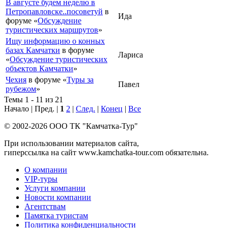
В августе будем неделю в
Петропавловске..посоветуй
в
Ида
форуме «
Обсуждение
туристических маршрутов
»
Ищу информацию о конных
базах Камчатки
в форуме
Лариса
«
Обсуждение туристических
объектов Камчатки
»
Чехия
в форуме «
Туры за
Павел
рубежом
»
Темы 1 - 11 из 21
Начало | Пред. |
1
2
|
След.
|
Конец
|
Все
© 2002-2026 ООО ТК "Камчатка-Тур"
При использовании материалов сайта,
гиперссылка на сайт www.kamchatka-tour.com обязательна.
О компании
VIP-туры
Услуги компании
Новости компании
Агентствам
Памятка туристам
Политика конфиденциальности