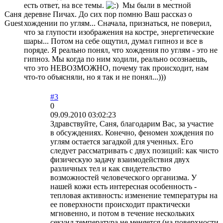
есть ответ, на все темы.
Мы были в местной
Саня
деревне Пичах. До сих пор помню Ваш рассказ о
Guest
хождении по углям... Сначала, признаться, не поверил,
что за глупости изображения на костре, энергетические
шары... Потом на себе ощутил, думал гипноз и все в
поряде. Я реально понял, что хождения по углям - это не
гипноз. Мы когда по ним ходили, реально осознаешь,
что это НЕВОЗМОЖНО, почему так происходит, нам
что-то объясняли, но я так и не понял...)))
#3
0
09.09.2010 03:02:23
Здравствуйте, Саня, благодарим Вас, за участие
в обсуждениях. Конечно, феномен хождения по
углям остается загадкой для ученных. Его
следует рассматривать с двух позиций: как чисто
физическую задачу взаимодействия двух
различных тел и как свидетельство
возможностей человеческого организма. У
нашей кожи есть интересная особенность -
тепловая активность: изменение температуры на
ее поверхности происходит практически
мгновенно, и потом в течение нескольких
секунд температура не меняется (на поверхности