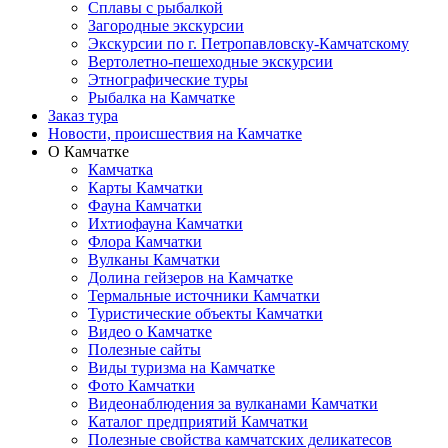
Сплавы с рыбалкой
Загородные экскурсии
Экскурсии по г. Петропавловску-Камчатскому
Вертолетно-пешеходные экскурсии
Этнографические туры
Рыбалка на Камчатке
Заказ тура
Новости, происшествия на Камчатке
О Камчатке
Камчатка
Карты Камчатки
Фауна Камчатки
Ихтиофауна Камчатки
Флора Камчатки
Вулканы Камчатки
Долина гейзеров на Камчатке
Термальные источники Камчатки
Туристические объекты Камчатки
Видео о Камчатке
Полезные сайты
Виды туризма на Камчатке
Фото Камчатки
Видеонаблюдения за вулканами Камчатки
Каталог предприятий Камчатки
Полезные свойства камчатских деликатесов