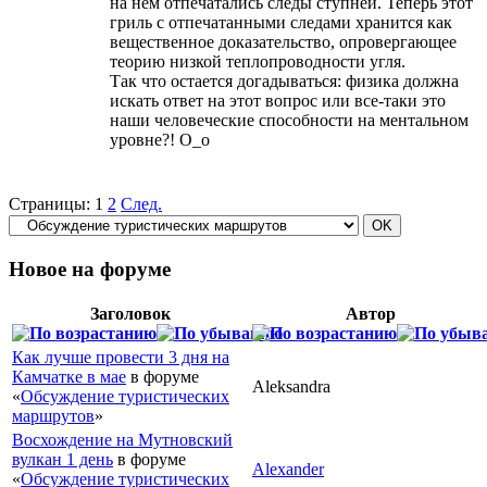
на нем отпечатались следы ступней. Теперь этот
гриль с отпечатанными следами хранится как
вещественное доказательство, опровергающее
теорию низкой теплопроводности угля.
Так что остается догадываться: физика должна
искать ответ на этот вопрос или все-таки это
наши человеческие способности на ментальном
уровне?! O_o
Страницы:
1
2
След.
Новое на форуме
Заголовок
Автор
Как лучше провести 3 дня на
Камчатке в мае
в форуме
Aleksandra
«
Обсуждение туристических
маршрутов
»
Восхождение на Мутновский
вулкан 1 день
в форуме
Alexander
«
Обсуждение туристических