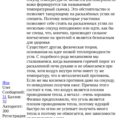
кожи формируется так называемый
температурный скачок). Это обстоятельство и
позволяет танцующему на раскалённых углях не
спешить. Поэтому некоторые участники
позволяют себе стоять на раскаленных углях по
несколько секунд неподвижно или идти, как бы
не спеша, что, конечно, производит сильное
впечатление на зрителей и является безопасным
для здоровья
Существует другая, физическая теория,
основанная на идее низкой теплопроводности
угля. С подобного рода механизмом мы
сталкиваемся, когда вынимаем горячий пирог из
раскаленной печи руками и не обжигаемся при
этом, хотя воздух внутри печи имеет ту же
температуру, что и металлический противень.
Если же мы коснемся противня даже на секунду,
Яна
то немедленно получим ожог. Причина этого
User
состоит в том, что воздух является плохим
Сообщений:
проводником тепла, а металл - очень хорошим.
31
Баллов:
Физики предположили, что уголь является
32
плохим проводником тепла, поэтому идущий
Авторитет:
быстро по огню не успевает получить много
300
тепла и поэтому не обжигается, вне зависимости
Регистрация: