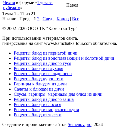
Чехия
в форуме «
Туры за
Павел
рубежом
»
Темы 1 - 11 из 21
Начало | Пред. |
1
2
|
След.
|
Конец
|
Все
© 2002-2026 ООО ТК "Камчатка-Тур"
При использовании материалов сайта,
гиперссылка на сайт www.kamchatka-tour.com обязательна.
Рецепты блюд из пернатой дичи
Рецепты блюд из водоплавающей и болотной дичи
Рецепты блюд из дикого гуся
Рецепты блюд из глухаря
Рецепты блюд из вальдшнепа
Рецепты блюд куропатки
Гарниры к блюдам из дичи
Салаты к блюдам из дичи
Соусы, гарниры, маринады для блюд из дичи
Рецепты блюд из дикого зайца
Рецепты блюд из лосося
Рецепты блюд из морского окуня
Рецепты блюд из трески
Создание и продвижение сайтов
Semenov.pro
, 2024