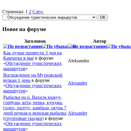
Страницы:
1
2
След.
Новое на форуме
Заголовок
Автор
Как лучше провести 3 дня на
Камчатке в мае
в форуме
Aleksandra
«
Обсуждение туристических
маршрутов
»
Восхождение на Мутновский
вулкан 1 день
в форуме
Alexander
«
Обсуждение туристических
маршрутов
»
Рыбалка на р. Вахиль кижуч,
горбуша, кета, нерка, кунджа.
голец, палтус, камбала, окунь 7
дней речная и морская рыбалка
Alexander
(групповые скидки)
в форуме
«
Обсуждение туристических
маршрутов
»