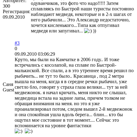
Авторитет:
одуванчиков, это фото что надо!!!!! Затем
300
сплавляясь по Быстрой наши туристы постоянно
Регистрация:
наблюдают медведя, некоторые и в 2-х шагах от
09.09.2010
него рыбачили... Это Александр недостаточно,
хочется кисленького...Типа как отпугивал
медведя или запугивал...
))
#3
0
09.09.2010 03:06:29
Круто, мы были на Камчатке в 2006 году.. И тоже
встречались с косолапой, на сплаве по Быстрой-
малькиской. Все спали, а в это утреннее время решил по
рыбачить... не тут то было.. Красавица , под 2 метра
вышла на меня, когда я в середне речки рыбачил, уже
Саня
светло бло, говорят у страха глаза велики... тут за ней
Guest
медвежонок. я начал кричать, меня никто не слышал,
медведица встала на задние лапы, причем толком не
обращая внимания на меня. но это я уже
проанализировал потом, следом вышел 2-й медвежонок
и она спокойная ушла вдоль берега... блин... кто бы
ощутил мое состояние в тот момент.... Сейчас это
вспоминается на уровне фантастики