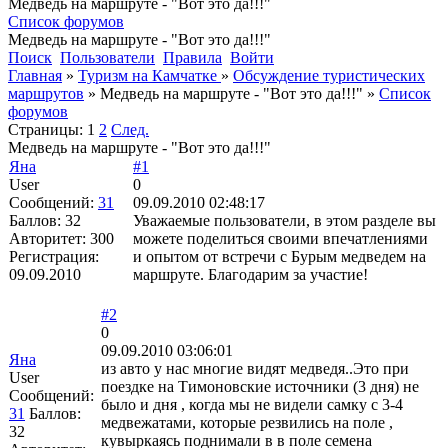
Медведь на маршруте - "Вот это да!!!"
Список форумов
Медведь на маршруте - "Вот это да!!!"
Поиск
Пользователи
Правила
Войти
Главная
»
Туризм на Камчатке
»
Обсуждение туристических
маршрутов
»
Медведь на маршруте - "Вот это да!!!"
»
Список
форумов
Страницы:
1
2
След.
Медведь на маршруте - "Вот это да!!!"
Яна
#1
User
0
Сообщений:
31
09.09.2010 02:48:17
Баллов:
32
Уважаемые пользователи, в этом разделе вы
Авторитет:
300
можете поделиться своими впечатлениями
Регистрация:
и опытом от встречи с Бурым медведем на
09.09.2010
маршруте. Благодарим за участие!
#2
0
09.09.2010 03:06:01
Яна
из авто у нас многие видят медведя..Это при
User
поездке на Тимоновские источники (3 дня) не
Сообщений:
было и дня , когда мы не видели самку с 3-4
31
Баллов:
медвежатами, которые резвились на поле ,
32
кувыркаясь поднимали в в поле семена