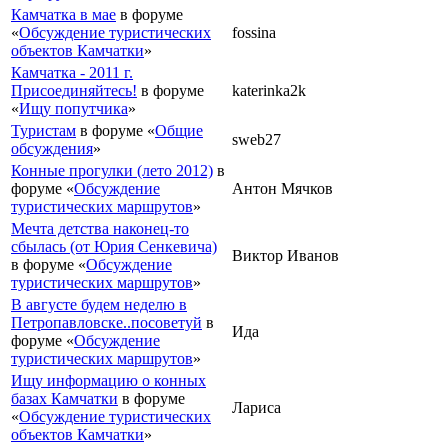
Камчатка в мае
в форуме
«
Обсуждение туристических
fossina
объектов Камчатки
»
Камчатка - 2011 г.
Присоединяйтесь!
в форуме
katerinka2k
«
Ищу попутчика
»
Туристам
в форуме «
Общие
sweb27
обсуждения
»
Конные прогулки (лето 2012)
в
форуме «
Обсуждение
Антон Мячков
туристических маршрутов
»
Мечта детства наконец-то
сбылась (от Юрия Сенкевича)
Виктор Иванов
в форуме «
Обсуждение
туристических маршрутов
»
В августе будем неделю в
Петропавловске..посоветуй
в
Ида
форуме «
Обсуждение
туристических маршрутов
»
Ищу информацию о конных
базах Камчатки
в форуме
Лариса
«
Обсуждение туристических
объектов Камчатки
»