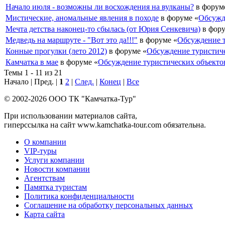
Начало июля - возможны ли восхождения на вулканы?
в форум
Мистические, аномальные явления в походе
в форуме «
Обсужд
Мечта детства наконец-то сбылась (от Юрия Сенкевича)
в фору
Медведь на маршруте - "Вот это да!!!"
в форуме «
Обсуждение 
Конные прогулки (лето 2012)
в форуме «
Обсуждение туристич
Камчатка в мае
в форуме «
Обсуждение туристических объекто
Темы 1 - 11 из 21
Начало | Пред. |
1
2
|
След.
|
Конец
|
Все
© 2002-2026 ООО ТК "Камчатка-Тур"
При использовании материалов сайта,
гиперссылка на сайт www.kamchatka-tour.com обязательна.
О компании
VIP-туры
Услуги компании
Новости компании
Агентствам
Памятка туристам
Политика конфиденциальности
Соглашение на обработку персональных данных
Карта сайта