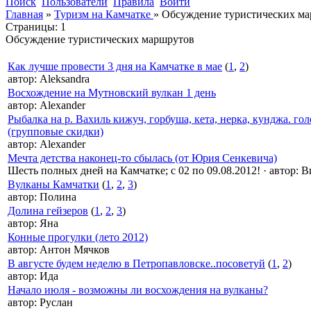
Поиск
Пользователи
Правила
Войти
Главная
»
Туризм на Камчатке
»
Обсуждение туристических м
Страницы:
1
Обсуждение туристических маршрутов
Как лучше провести 3 дня на Камчатке в мае
(
1
,
2
)
автор:
Aleksandra
Восхождение на Мутновский вулкан 1 день
автор:
Alexander
Рыбалка на р. Вахиль кижуч, горбуша, кета, нерка, кунджа. гол
(групповые скидки)
автор:
Alexander
Мечта детства наконец-то сбылась (от Юрия Сенкевича)
Шесть полных дней на Камчатке; с 02 по 09.08.2012!
·
автор:
Ви
Вулканы Камчатки
(
1
,
2
,
3
)
автор:
Полина
Долина гейзеров
(
1
,
2
,
3
)
автор:
Яна
Конные прогулки (лето 2012)
автор:
Антон Мячков
В августе будем неделю в Петропавловске..посоветуй
(
1
,
2
)
автор:
Ида
Начало июля - возможны ли восхождения на вулканы?
автор:
Руслан