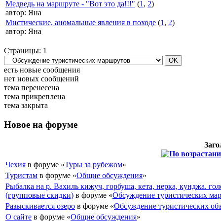
Медведь на маршруте - "Вот это да!!!"
(
1
,
2
)
автор:
Яна
Мистические, аномальные явления в походе
(
1
,
2
)
автор:
Яна
Страницы:
1
есть новые сообщения
нет новых сообщений
тема перенесена
тема прикреплена
тема закрыта
Новое на форуме
Заго
Чехия
в форуме «
Туры за рубежом
»
Туристам
в форуме «
Общие обсуждения
»
Рыбалка на р. Вахиль кижуч, горбуша, кета, нерка, кунджа. гол
(групповые скидки)
в форуме «
Обсуждение туристических ма
Разыскивается озеро
в форуме «
Обсуждение туристических об
О сайте
в форуме «
Общие обсуждения
»