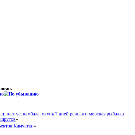
ловок
ец, палтус, камбала, окунь 7 дней речная и морская рыбалка
ршрутов
»
ъектов Камчатки
»