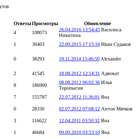
утов
Ответы
Просмотры
Обновление
26.04.2016 13:54:45
Василиса
4
108073
Никитина
1
30403
22.09.2015 17:15:16
Иван Судаков
0
38293
19.11.2014 15:46:50
Alexander
2
41545
18.08.2012 12:14:31
Адвокат
08.08.2012 06:02:36
Илья
8
186900
Торопыгин
7
155787
22.07.2012 11:36:01
Яна
0
28330
02.07.2012 07:08:12
Антон Мячков
3
116622
12.04.2011 03:50:32
Яна
1
46684
09.09.2010 03:53:10
Яна